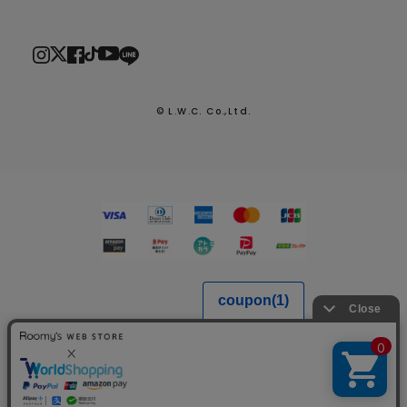
© L.W.C. Co.,Ltd.