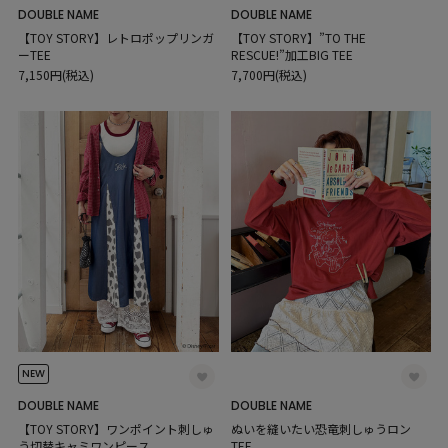
DOUBLE NAME
DOUBLE NAME
【TOY STORY】レトロポップリンガ
【TOY STORY】”TO THE
ーTEE
RESCUE!”加工BIG TEE
7,150円(税込)
7,700円(税込)
NEW
DOUBLE NAME
DOUBLE NAME
【TOY STORY】ワンポイント刺しゅ
ぬいを縫いたい恐竜刺しゅうロン
う切替キャミワンピース
TEE