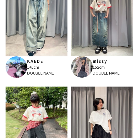
missy
KAEDE
152cm
145cm
DOUBLE NAME
DOUBLE NAME