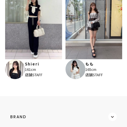
Shieri
もも
161cm
165cm
店舗STAFF
店舗STAFF
BRAND