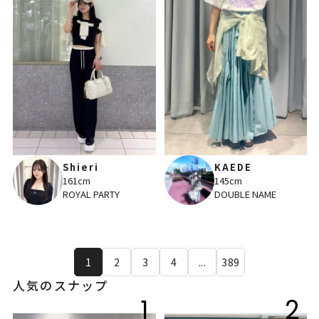
Shieri
KAEDE
161cm
145cm
ROYAL PARTY
DOUBLE NAME
1
2
3
4
...
389
人気のスナップ
1
2