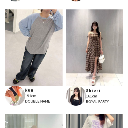
kuu
Shieri
154cm
161cm
DOUBLE NAME
ROYAL PARTY