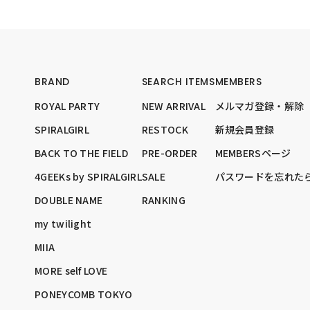
BRAND
SEARCH ITEMS
MEMBERS
ROYAL PARTY
NEW ARRIVAL
メルマガ登録・解除
SPIRALGIRL
RESTOCK
新規会員登録
BACK TO THE FIELD
PRE-ORDER
MEMBERSページ
4GEEKs by SPIRALGIRL
SALE
パスワードを忘れた
DOUBLE NAME
RANKING
my twilight
MIIA
MORE self LOVE
PONEYCOMB TOKYO