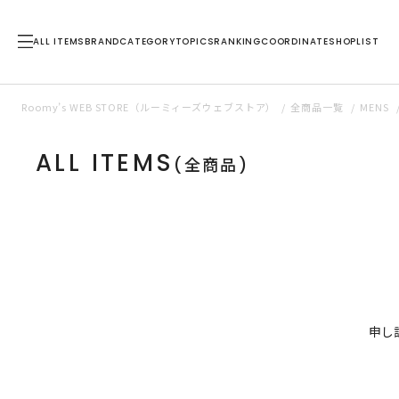
ALL ITEMS
BRAND
CATEGORY
TOPICS
RANKING
COORDINATE
SHOPLIST
Roomy’s WEB STORE（ルーミィーズウェブストア）
全商品一覧
MENS
ALL ITEMS
(全商品)
申し