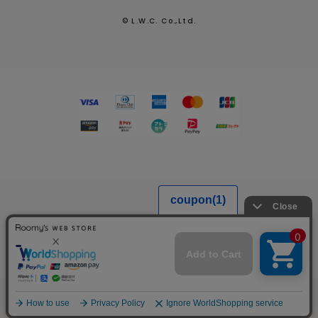
© L.W.C. Co.,Ltd.
2026.7.29
熊本県熊本地方を震源とする地震による配送への影響につい
て
MENU
SEARCH
LOGIN
FAVORITE
CART