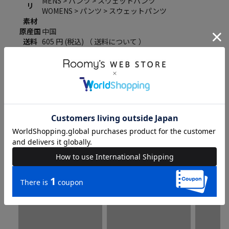
MENS > パンツ > スウェットパンツ
リ
WOMENS > パンツ > スウェットパンツ
素材
原産国
中国
送料
605 円 (税込) （
送料について
）
返品・
返品特約
交換
【Disney】レスキュー・レンジャーズ/スウェットパ
品名
ンツ(PONEYCOMB TOKYO)
品番
80541307
COORDINATE
Instagram Post