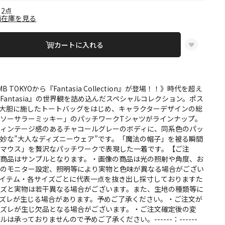
2点
舗在庫を見る
カートに入れる
MB TOKYOから『Fantasia Collection』が登場！！》時代を超え
Fantasia』の世界観を詰め込んだスペシャルコレクション。ポス
大胆に施したトートバッグをはじめ、キャラクターデザインの総
ソーサラーミッキー」のパッチワークTシャツがラインナップ。
ヴィンテージ感のあるチャコールグレーのボディに、同系色のパッ
妙な”大人なディズニーウェア”です。「魔法の帽子」を被る瞬間
ーマウス」を贅沢なパッチワークで表現した一着です。【ご注
の商品はサンプルとなります。・画像の商品は光の照射や角度、お
いのモニター設定、照明等により実物と色味が異なる場合がござい
アイテム・各サイズごとに代表一点を抜き出し採寸しておりますた
イズと実物は若干異なる場合がございます。また、生地の種類等に
ズレが生じる場合があります。予めご了承ください。・ご注文が
合ズレが生じ欠品となる場合がございます。・ご注文確定後の変
は承っておりませんので予めご了承ください。------：------