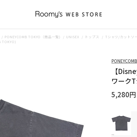
PONEYCOMB TOKYO（商品一覧)
UNISEX
トップス
Tシャツ/カットソ
TOKYO)
PONEYCOMB
【Disn
ワークTシ
5,280円