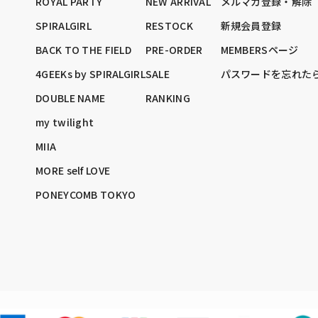
ROYAL PARTY
NEW ARRIVAL
メルマガ登録・解除
SPIRALGIRL
RESTOCK
新規会員登録
BACK TO THE FIELD
PRE-ORDER
MEMBERSページ
4GEEKs by SPIRALGIRL
SALE
パスワードを忘れた
DOUBLE NAME
RANKING
my twilight
MIIA
MORE self LOVE
PONEYCOMB TOKYO