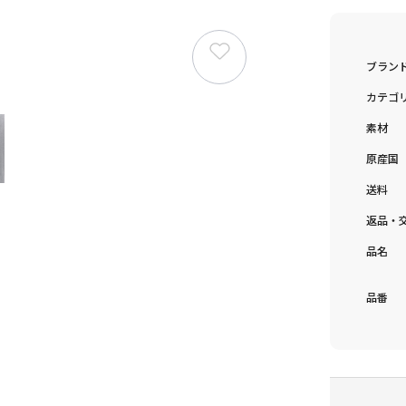
ブラン
カテゴ
素材
原産国
送料
返品・
品名
品番