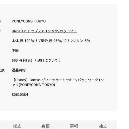
ド
PONEYCOMB TOKYO
リ
UNISEX > トップス > Tシャツ/カットソー
本体 綿-100%リブ部分 綿-95%/ポリウレタン-5%
中国
605 円 (税込) （
送料について
）
交換
返品特約
【Disney】Fantasia/ソーサラーミッキー/パッチワークTシ
ャツ(PONEYCOMB TOKYO)
80610384
総丈
身幅
肩幅
袖丈