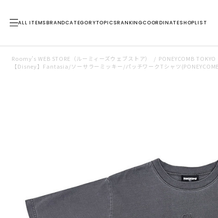
ALL ITEMS
BRAND
CATEGORY
TOPICS
RANKING
COORDINATE
SHOPLIST
Roomy’s WEB STORE（ルーミィーズウェブストア）
PONEYCOMB TOKYO
【Disney】Fantasia/ソーサラーミッキー/パッチワークTシャツ(PONEYCOMB 