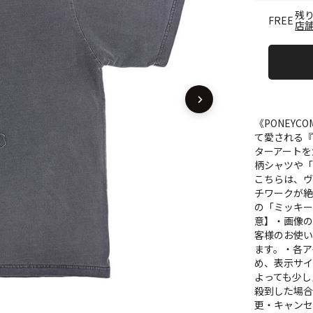
残り
FREE
店
《PONEYCO
て愛される『
ターアートを
柄シャツや「
こちらは、
チワークが絶
の「ミッキ
意】・画像
客様のお使
ます。・各
め、表示サ
よっても少し
殺到した場
更・キャンセル