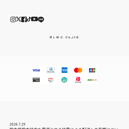
© L.W.C. Co.,Ltd.
2026.7.29