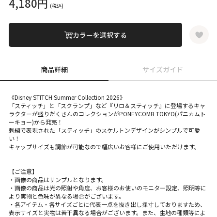
4,180円
(税込)
カラーを選択する
商品詳細
サイズガイド
《Disney STITCH Summer Collection 2026》
「スティッチ」と「スクランプ」など『リロ＆スティッチ』に登場するキャ
ラクターが盛りだくさんのコレクションがPONEYCOMB TOKYO(パニカムト
ーキョー)から発売！
刺繍で表現された「スティッチ」のスケルトンデザインがシンプルで可愛
い！
キャップサイズも調節が可能なので幅広いお客様にご使用いただけます。
【ご注意】
・画像の商品はサンプルとなります。
・画像の商品は光の照射や角度、お客様のお使いのモニター設定、照明等に
より実物と色味が異なる場合がございます。
・各アイテム・各サイズごとに代表一点を抜き出し採寸しておりますため、
表示サイズと実物は若干異なる場合がございます。また、生地の種類等によ