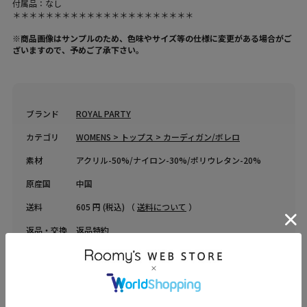
付属品：なし
＊＊＊＊＊＊＊＊＊＊＊＊＊＊＊＊＊＊＊＊＊＊
※商品画像はサンプルのため、色味やサイズ等の仕様に変更がある場合がご
ざいますので、予めご了承下さい。
ブランド
ROYAL PARTY
カテゴリ
WOMENS > トップス > カーディガン/ボレロ
素材
アクリル-50%/ナイロン-30%/ポリウレタン-20%
原産国
中国
送料
605 円 (税込) （
送料について
）
返品・交換
返品特約
品名
オリジナルロゴ配色カーデトップス
品番
72611133