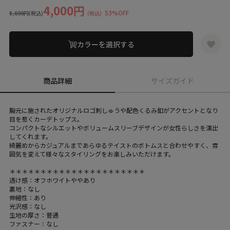
4,000円
53%OFF
8,690円
(税込)
(税込)
カラーを選択する
商品詳細
サイズガイド
胸元に施されたオリジナルロゴ刺しゅうや配色くるみ釦がアクセントとなり
目を惹くカーデトップス。
コンパクトなシルエットやボリュームスリーブデザインが女性らしさを演出
してくれます。
綺麗めからカジュアルまであらゆるテイストのボトムスと合わせやすく、雰
囲気を変えて様々なスタイリングをお楽しみいただけます。
＊＊＊＊＊＊＊＊＊＊＊＊＊＊＊＊＊＊＊＊＊＊
透け感：オフホワイトややあり
裏地：なし
伸縮性：あり
光沢感：なし
生地の厚さ：普通
ファスナー：なし