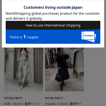
COORDINATE
Instagram Post
ROYAL PARTY
ROYAL PARTY
KURI / 162cm / 着用サイズ
mayuko / 155cm / 着用サイ