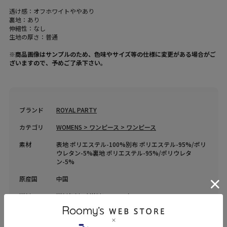
透け感：オフホワイトややあり
裏地：あり
伸縮性：なし
生地の厚さ：普通
※商品画像はサンプルのため、色味やサイズ等の仕様に変更がある場合がご
ざいますので、予めご了承下さい。
ブランド
ROYAL PARTY
カテゴリ
WOMENS > ワンピース > ワンピース
素材
表地 ポリエステル-100%別布 ポリエステル-95%/ポリ
ウレタン-5%裏地 ポリエステル-95%/ポリウレタ
ン-5%
原産国
中国
送料
送料無料 （
送料について
）
返品・交換
返品特約