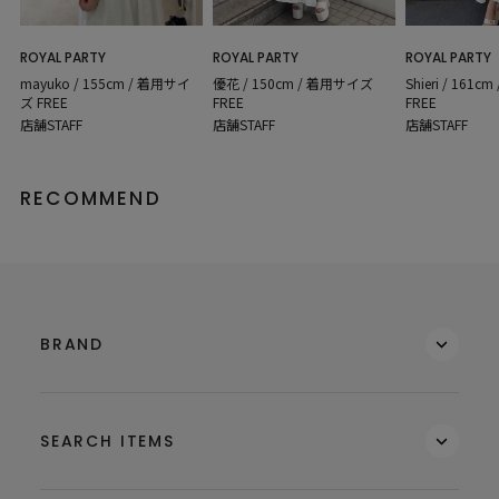
ROYAL PARTY
ROYAL PARTY
ROYAL PARTY
mayuko / 155cm / 着用サイ
Shieri / 161
優花 / 150cm / 着用サイズ
ズ FREE
FREE
FREE
店舗STAFF
店舗STAFF
店舗STAFF
RECOMMEND
BRAND
SEARCH ITEMS