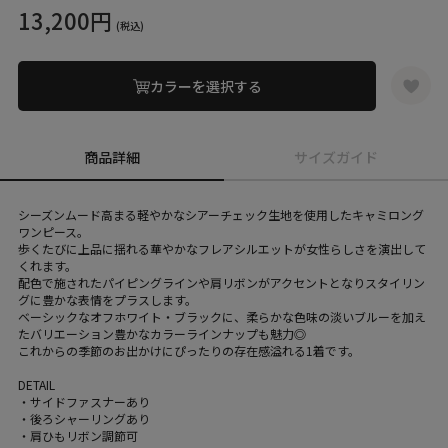
13,200円
(税込)
カラーを選択する
商品詳細
サイズガイド
シーズンムード高まる軽やかなシアーチェック生地を使用したキャミロング
ワンピース。
歩くたびに上品に揺れる華やかなフレアシルエットが女性らしさを演出して
くれます。
配色で施されたパイピングラインや肩リボンがアクセントとなりスタイリン
グに豊かな表情をプラスします。
ベーシックなオフホワイト・ブラックに、柔らかな色味の淡いブルーを加え
たバリエーション豊かなカラーラインナップも魅力◎
これからの季節のお出かけにぴったりの存在感溢れる1着です。
DETAIL
・サイドファスナーあり
・後ろシャーリングあり
・肩ひもリボン調節可