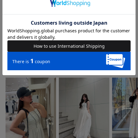
品名
シアーチェック配色パイピングフレアワンピース
品番
73620211
COORDINATE
Instagram Post