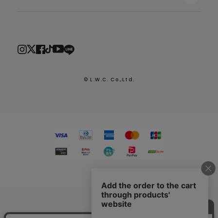
© L.W.C. Co.,Ltd.