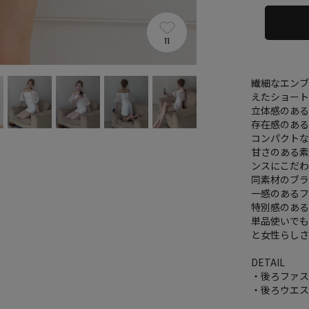
11
繊細なエン
えたショー
立体感のあ
存在感のあ
コンパクト
甘さのある
ンスにこだ
同素材のブラ
一感のある
特別感のある
単品使いで
と女性らしさ
DETAIL
・後ろファ
・後ろウエ