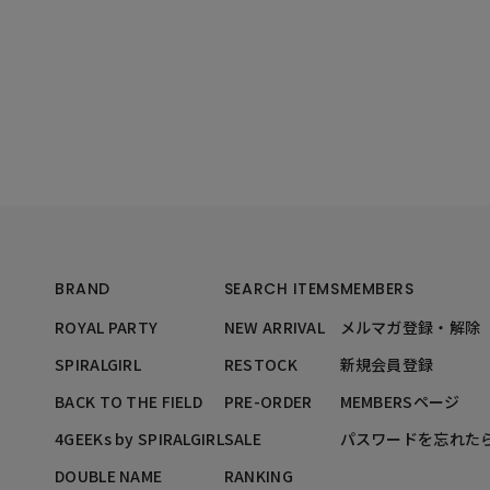
BRAND
SEARCH ITEMS
MEMBERS
ROYAL PARTY
NEW ARRIVAL
メルマガ登録・解除
SPIRALGIRL
RESTOCK
新規会員登録
BACK TO THE FIELD
PRE-ORDER
MEMBERSページ
4GEEKs by SPIRALGIRL
SALE
パスワードを忘れた
DOUBLE NAME
RANKING