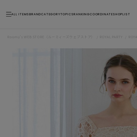
ALL ITEMS
BRAND
CATEGORY
TOPICS
RANKING
COORDINATE
SHOPLIST
Roomy’s WEB STORE（ルーミィーズウェブストア）
ROYAL PARTY
ROY