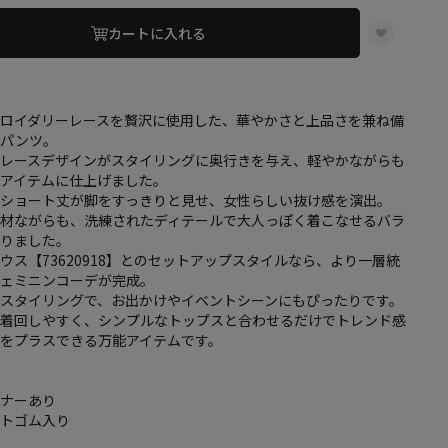
カートに入れる
ブロイダリーレースを贅沢に使用した、華やかさと上品さを兼ね備
トパンツ。
るレースデザインがスタイリングに奥行きを与え、軽やかながらも
るアイテムに仕上げました。
なショート丈が脚をすっきりと見せ、女性らしい抜け感を演出。
素材ながらも、洗練されたディテールで大人っぽく着こなせるバラ
わりました。
ウス【73620918】とのセットアップスタイルなら、より一層統
フェミニンコーデが完成。
スタイリングで、お出かけやイベントシーンにもぴったりです。
も着回しやすく、シンプルなトップスと合わせるだけでトレンド感
をプラスできる万能アイテムです。
スナーあり
ストゴム入り