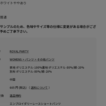
フホワイトややあり
し
：普通
はサンプルのため、色味やサイズ等の仕様に変更がある場合がござ
、予めご了承下さい。
ド
ROYAL PARTY
リ
WOMENS > パンツ > その他パンツ
表地 ポリエステル-100%裏地 ポリエステル-80%/綿-20%
別布 ポリエステル-80%/綿-20%
中国
605 円 (税込) （
送料について
）
交換
返品特約
エンブロイダリーレースショートパンツ