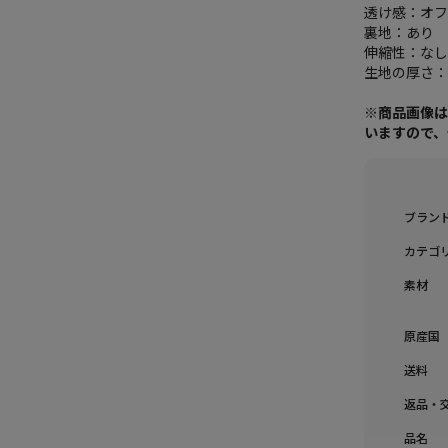
透け感：オ
裏地：あり
伸縮性：な
生地の厚さ
※商品画像
いますので
ブラン
カテゴ
素材
原産国
送料
返品・
品名