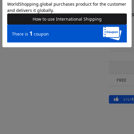
送料
返品・
品名
品番
FREE