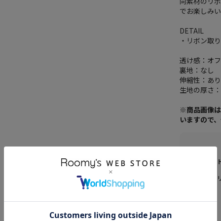
同素材のリ
でお楽しみい
DETAIL
・リボン取
透け感：オ
裏地：なし
伸縮性：あ
生地の厚さ
※商品画像
いますので
ブラン
カテゴ
素材
原産国