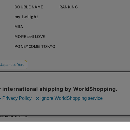
DOUBLE NAME
RANKING
my twilight
MIIA
MORE self LOVE
PONEYCOMB TOKYO
影響について