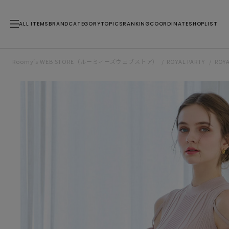
ALL ITEMS
BRAND
CATEGORY
TOPICS
RANKING
COORDINATE
SHOPLIST
Roomy’s WEB STORE（ルーミィーズウェブストア）
ROYAL PARTY
ROY