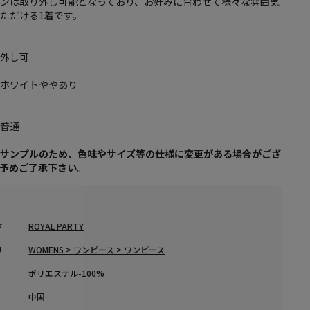
ボンは取り外し可能となっており、お好みに合わせて様々な雰囲気
ただける1着です。
り外し可
フホワイトややあり
り
：普通
はサンプルのため、色味やサイズ等の仕様に変更がある場合がござ
、予めご了承下さい。
ド
ROYAL PARTY
リ
WOMENS > ワンピース > ワンピース
ポリエステル-100%
中国