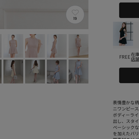
19
在
FREE
店
表情豊かな
ニワンピース
ボディーラ
出し、スタ
ベーシック
を加えたバ