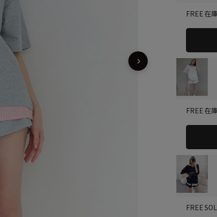
在
FREE
在
FREE
SO
FREE