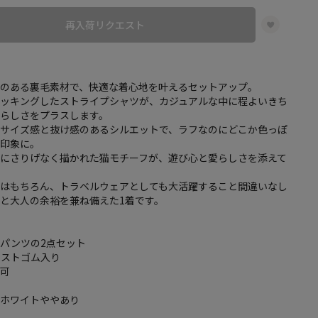
再入荷リクエスト
感のある裏毛素材で、快適な着心地を叶えるセットアップ。
ドッキングしたストライプシャツが、カジュアルな中に程よいきち
性らしさをプラスします。
たサイズ感と抜け感のあるシルエットで、ラフなのにどこか色っぽ
た印象に。
ゴにさりげなく描かれた猫モチーフが、遊び心と愛らしさを添えて
いはもちろん、トラベルウェアとしても大活躍すること間違いなし
と大人の余裕を兼ね備えた1着です。
パンツの2点セット
エストゴム入り
も可
フホワイトややあり