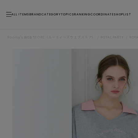
ALL ITEMS
BRAND
CATEGORY
TOPICS
RANKING
COORDINATE
SHOPLIST
Roomy’s WEB STORE（ルーミィーズウェブストア）
ROYAL PARTY
ROY