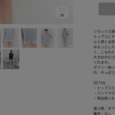
25
リラックス
トップスに
んと感と女
ゆるっとし
く、こなれ
大きめのロ
くれます。
デイリー使
の、今っぽさ
DETAIL
・トップスと
・パンツウ
・単品使い
透け感：オ
裏地：なし