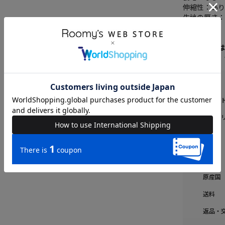
伸縮性：あ
生地の厚さ
※商品画像
いますので
ブラン
カテゴ
素材
原産国
送料
返品・