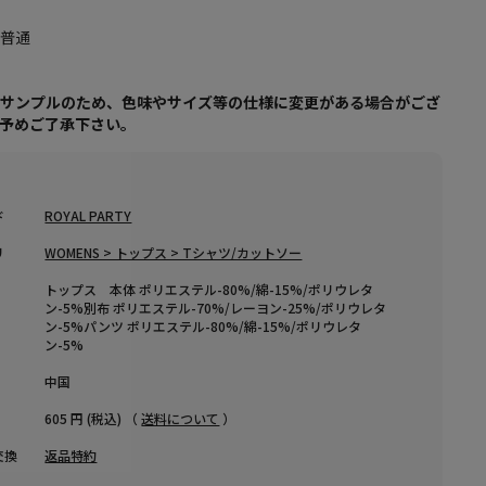
り
：普通
はサンプルのため、色味やサイズ等の仕様に変更がある場合がござ
、予めご了承下さい。
ド
ROYAL PARTY
リ
WOMENS > トップス > Tシャツ/カットソー
トップス 本体 ポリエステル-80%/綿-15%/ポリウレタ
ン-5%別布 ポリエステル-70%/レーヨン-25%/ポリウレタ
ン-5%パンツ ポリエステル-80%/綿-15%/ポリウレタ
ン-5%
中国
605 円 (税込) （
送料について
）
交換
返品特約