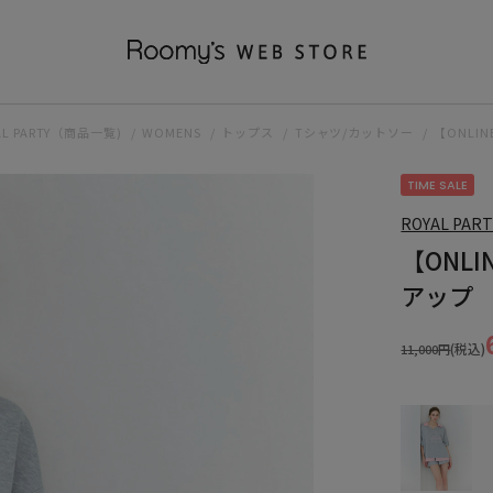
AL PARTY（商品一覧)
WOMENS
トップス
Tシャツ/カットソー
【ONL
TIME SALE
ROYAL PART
【ONL
アップ
(税込)
11,000円