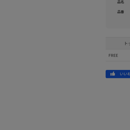
品名
品番
ト
FREE