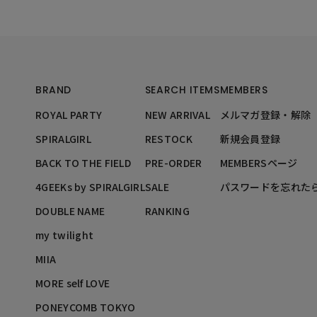
BRAND
SEARCH ITEMS
MEMBERS
ROYAL PARTY
NEW ARRIVAL
メルマガ登録・解除
SPIRALGIRL
RESTOCK
新規会員登録
BACK TO THE FIELD
PRE-ORDER
MEMBERSページ
4GEEKs by SPIRALGIRL
SALE
パスワードを忘れた
DOUBLE NAME
RANKING
my twilight
MIIA
MORE self LOVE
PONEYCOMB TOKYO