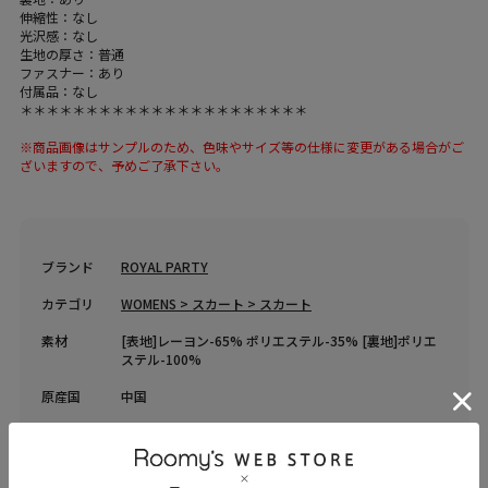
伸縮性：なし
光沢感：なし
生地の厚さ：普通
ファスナー：あり
付属品：なし
＊＊＊＊＊＊＊＊＊＊＊＊＊＊＊＊＊＊＊＊＊＊
※商品画像はサンプルのため、色味やサイズ等の仕様に変更がある場合がご
ざいますので、予めご了承下さい。
ブランド
ROYAL PARTY
カテゴリ
WOMENS > スカート > スカート
素材
[表地]レーヨン-65% ポリエステル-35% [裏地]ポリエ
ステル-100%
原産国
中国
送料
605 円 (税込) （
送料について
）
返品・交換
返品特約