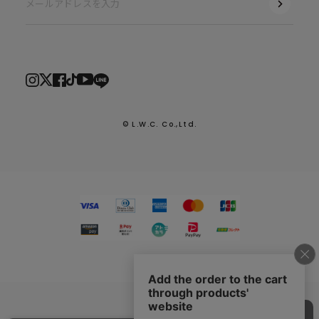
© L.W.C. Co.,Ltd.