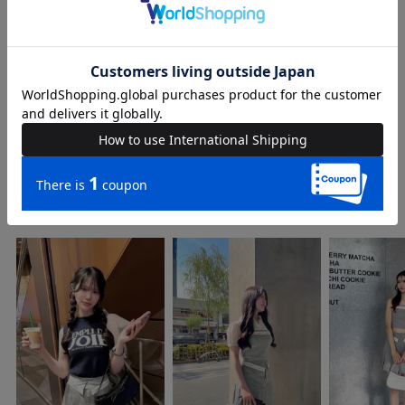
品名
ロゴテープベルトミニスカート
品番
74532016
COORDINATE
Instagram Post