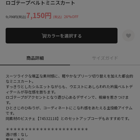
ロゴテープベルトミニスカート
7,150円
26%OFF
9,790円
(税込)
(税込)
カラーを選択する
商品詳細
サイズガイド
スーツライクな端正な素材感に、軽やかなプリーツ切り替えを加えた都会的
なミニスカート。
すっきりとしたシルエットながらも、ウエストにあしらわれた衿風ベルトデ
ィテールが存在感を放ちます。
ロゴテープがアクセントとなり遊び心あるデザインで、視線を惹きつけま
す。
ひとさじのひねりが、コーディネートにこなれ感をあたえる主役級アイテム
です。
同素材のビスチェ【74532118】とのセットアップコーデもおすすめです。
＊＊＊＊＊＊＊＊＊＊＊＊＊＊＊＊＊＊＊＊＊＊
透け感：なし
裏地：あり