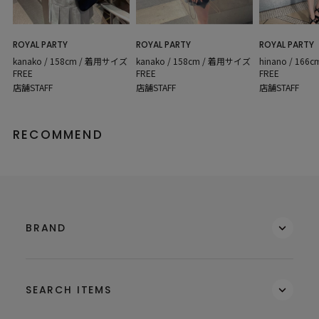
ROYAL PARTY
ROYAL PARTY
ROYAL PARTY
hinano / 16
kanako / 158cm / 着用サイズ
kanako / 158cm / 着用サイズ
FREE
FREE
FREE
店舗STAFF
店舗STAFF
店舗STAFF
RECOMMEND
BRAND
SEARCH ITEMS