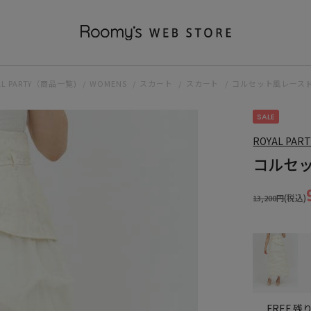
AL PARTY（商品一覧)
WOMENS
スカート
スカート
コルセット風レース
SALE
ROYAL PART
コルセ
(税込)
13,200円
残り
FREE