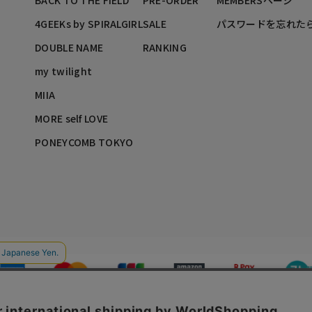
BACK TO THE FIELD
PRE-ORDER
MEMBERSページ
4GEEKs by SPIRALGIRL
SALE
パスワードを忘れた
DOUBLE NAME
RANKING
my twilight
MIIA
MORE self LOVE
PONEYCOMB TOKYO