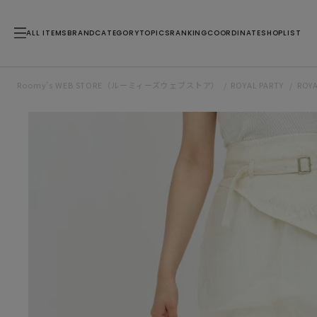
ALL ITEMS
BRAND
CATEGORY
TOPICS
RANKING
COORDINATE
SHOPLIST
Roomy’s WEB STORE（ルーミィーズウェブストア）
ROYAL PARTY
ROY