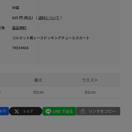
中国
605 円 (税込) （
送料について
）
交換
返品特約
コルセット風レースドッキングチュールスカート
74534416
着丈
ウエスト
E
92cm
62cm