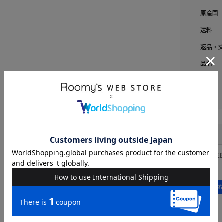
原産国
送料
返品・
品名
品番
FRE