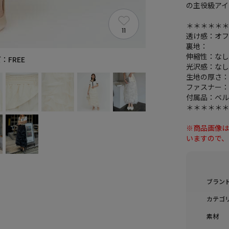
の主役級アイ
＊＊＊＊＊
11
透け感：オ
裏地：
伸縮性：な
：FREE
光沢感：な
生地の厚さ
ファスナー
付属品：ベ
＊＊＊＊＊
※商品画像
いますので
ブラン
カテゴ
素材