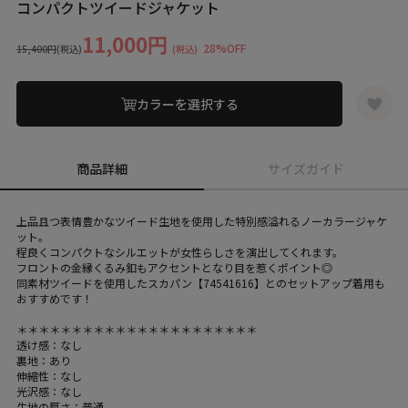
コンパクトツイードジャケット
11,000円
28%OFF
15,400円
(税込)
(税込)
カラーを選択する
商品詳細
サイズガイド
上品且つ表情豊かなツイード生地を使用した特別感溢れるノーカラージャケ
ット。
程良くコンパクトなシルエットが女性らしさを演出してくれます。
フロントの金縁くるみ釦もアクセントとなり目を惹くポイント◎
同素材ツイードを使用したスカパン【74541616】とのセットアップ着用も
おすすめです！
＊＊＊＊＊＊＊＊＊＊＊＊＊＊＊＊＊＊＊＊＊＊
透け感：なし
裏地：あり
伸縮性：なし
光沢感：なし
生地の厚さ：普通