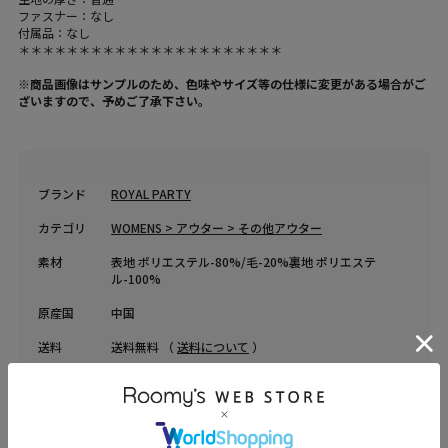
ファスナー：なし
付属品：なし
＊＊＊＊＊＊＊＊＊＊＊＊＊＊＊＊＊＊＊＊＊＊
※商品画像はサンプルのため、色味やサイズ等の仕様に変更がある場合がご
ざいますので、予めご了承下さい。
ブランド
ROYAL PARTY
カテゴリ
WOMENS > アウター > その他アウター
素材
表地 ポリエステル-80%/毛-20%裏地 ポリエステ
ル-100%
原産国
中国
送料
送料無料 （
送料について
）
返品・交換
返品特約
品名
コンパクトツイードジャケット