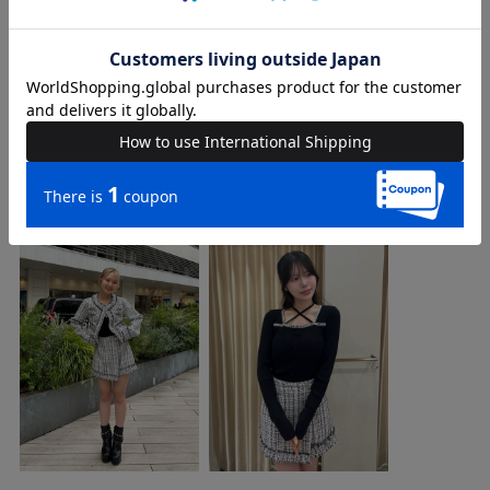
品番
74541415
COORDINATE
Instagram Post