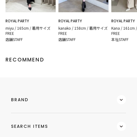
ROYAL PARTY
ROYAL PARTY
ROYAL PARTY
miyu / 165cm / 着用サイズ
kanako / 158cm / 着用サイズ
Kana / 161c
FREE
FREE
FREE
店舗STAFF
店舗STAFF
本社STAFF
RECOMMEND
BRAND
SEARCH ITEMS