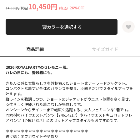
10,450円
26%OFF
14,300円
(税込)
(税込)
カラーを選択する
商品詳細
サイズガイド
2026 ROYALPARTYのセレモニー服。
ハレの日にも、普段着にも。
きちんと感と女性らしさを兼ね備えたショート丈テーラードジャケット。
コンパクトな着丈が全体のバランスを整え、羽織るだけでスタイルアップを
叶えます。
縦ラインを強調しつつ、ショート丈ジャケットがウエスト位置を高く見せ、
女性らしく洗練された着こなしが完成します。
オンシーンからデイリーまで幅広く活躍する、大人フェミニンな1着です。
同素材のハイウエストパンツ【74614217】やハイウエストキュロットフレ
アパンツ【74614317】とのセットアップスタイルもおすすめです。
＊＊＊＊＊＊＊＊＊＊＊＊＊＊＊＊＊＊＊＊＊＊
透け感：オフホワイトややあり