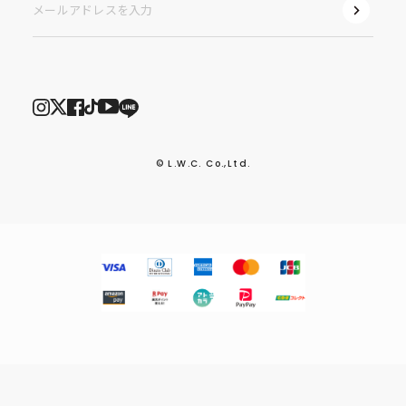
© L.W.C. Co.,Ltd.