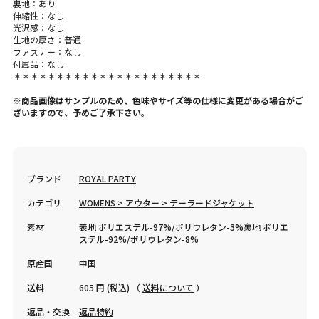
裏地：あり
伸縮性：なし
光沢感：なし
生地の厚さ：普通
ファスナー：なし
付属品：なし
＊＊＊＊＊＊＊＊＊＊＊＊＊＊＊＊＊＊＊＊＊＊
※商品画像はサンプルのため、色味やサイズ等の仕様に変更がある場合がご
ざいますので、予めご了承下さい。
ブランド
ROYAL PARTY
カテゴリ
WOMENS > アウター > テーラードジャケット
素材
表地 ポリエステル-97%/ポリウレタン-3%裏地 ポリエ
ステル-92%/ポリウレタン-8%
原産国
中国
送料
605 円 (税込) （
送料について
）
返品・交換
返品特約