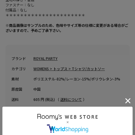
ファスナー：なし
付属品：なし
＊＊＊＊＊＊＊＊＊＊＊＊＊＊＊＊＊＊＊＊＊＊
※商品画像はサンプルのため、色味やサイズ等の仕様に変更がある場合がご
ざいますので、予めご了承下さい。
ブランド
ROYAL PARTY
カテゴリ
WOMENS > トップス > Tシャツ/カットソー
素材
ポリエステル-82%/レーヨン-15%/ポリウレタン-3%
原産国
中国
送料
605 円 (税込) （
送料について
）
返品・交換
返品特約
品名
オフショルフーディーカットトップス
品番
74617024