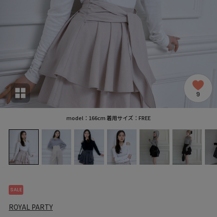
9
model：166cm 着用サイズ：FREE
SALE
ROYAL PARTY