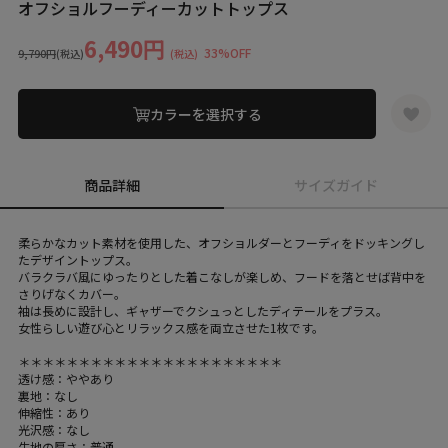
オフショルフーディーカットトップス
6,490円
33%OFF
9,790円
(税込)
(税込)
カラーを選択する
商品詳細
サイズガイド
柔らかなカット素材を使用した、オフショルダーとフーディをドッキングし
たデザイントップス。
バラクラバ風にゆったりとした着こなしが楽しめ、フードを落とせば背中を
さりげなくカバー。
袖は長めに設計し、ギャザーでクシュっとしたディテールをプラス。
女性らしい遊び心とリラックス感を両立させた1枚です。
＊＊＊＊＊＊＊＊＊＊＊＊＊＊＊＊＊＊＊＊＊＊
透け感：ややあり
裏地：なし
伸縮性：あり
光沢感：なし
生地の厚さ：普通