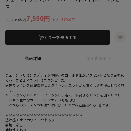
ス
7,590円
37%OFF
12,100円
(税込)
(税込)
カラーを選択する
商品詳細
サイズガイド
チェーントリミングデザインや胸元のゴールド釦がアクセントとなり目を惹
くハーフＺＩＰニットミニワンピース。
身体のラインを綺麗に魅せるタイトシルエットが女性らしさを演出してくれ
ます。
ベーシックなネイビー・ブラックに、春ムード高まるピンクを加えたバリエ
ーション豊かなカラーラインナップも魅力◎
これからのシーズンのお出かけにぴったりの存在感溢れる1着です。
＊＊＊＊＊＊＊＊＊＊＊＊＊＊＊＊＊＊＊＊＊＊
透け感：オフホワイトややあり
裏地：なし
伸縮性：あり