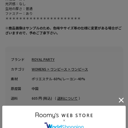
光沢感：なし
生地の厚さ：普通
ファスナー：あり
＊＊＊＊＊＊＊＊＊＊＊＊＊＊＊＊＊＊＊＊＊＊
※商品画像はサンプルのため、色味やサイズ等の仕様に変更がある場合がご
ざいますので、予めご了承下さい。
ブランド
ROYAL PARTY
カテゴリ
WOMENS > ワンピース > ワンピース
素材
ポリエステル-60%/レーヨン-40%
原産国
中国
送料
605 円 (税込) （
送料について
）
返品・交換
返品特約
品名
チェーントリミングハーフZIPニットタイトミニワンピ
ース