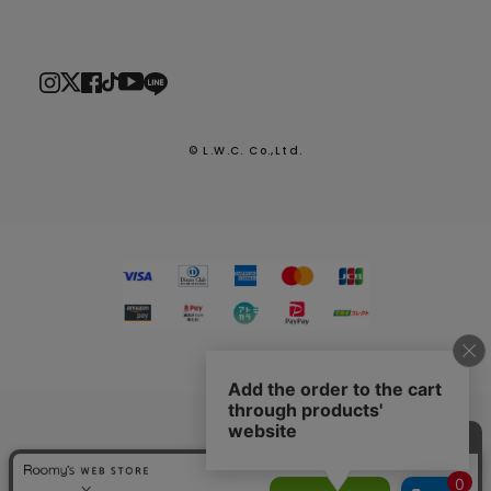
© L.W.C. Co.,Ltd.
2026.7.29