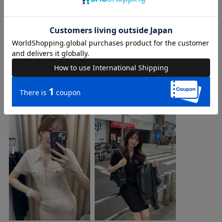
品番
74622431
COORDINATE
Instagram Post