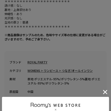
＊＊＊＊＊＊＊＊＊＊＊＊＊＊＊＊＊＊＊＊＊＊
透け感：なし
裏地：上身部分あり
伸縮性：あり
光沢感：なし
生地の厚さ：普通
＊＊＊＊＊＊＊＊＊＊＊＊＊＊＊＊＊＊＊＊＊＊
※商品画像はサンプルのため、色味やサイズ等の仕様に変更がある場合がご
ざいますので、予めご了承下さい。
ブランド
ROYAL PARTY
カテゴリ
WOMENS > ワンピース > つなぎ/オールインワン
素材
表地 ポリエステル-95%/ポリウレタン-5%裏地 ポリエ
ステル-95%/ポリウレタン-5%
原産国
中国
送料
605 円 (税込) （
送料について
）
返品・交換
返品特約