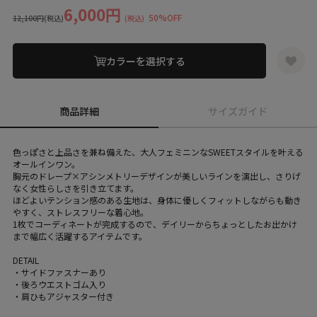
6,000円
50%OFF
12,100円
(税込)
(税込)
カラーを選択する
商品詳細
サイズガイド
色っぽさと上品さを兼ね備えた、大人フェミニンなSWEETスタイルを叶える
オールインワン。
胸元のドレープ×アシンメトリーデザインが美しいラインを演出し、さりげ
なく女性らしさを引き立てます。
ほどよいテンション感のある生地は、身体に優しくフィットしながらも動き
やすく、ストレスフリーな着心地。
1枚でコーディネートが完成するので、デイリーからちょっとしたお出かけ
まで幅広く活躍するアイテムです。
DETAIL
・サイドファスナーあり
・後ろウエストゴム入り
・肩ひもアジャスター付き