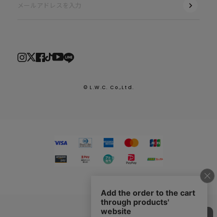
© L.W.C. Co.,Ltd.