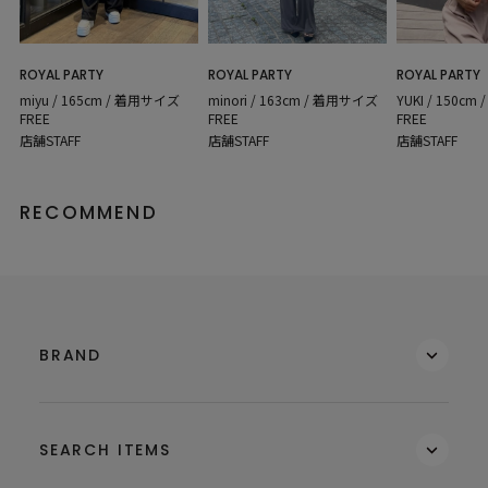
ROYAL PARTY
ROYAL PARTY
ROYAL PARTY
miyu / 165cm / 着用サイズ
minori / 163cm / 着用サイズ
YUKI / 150c
FREE
FREE
FREE
店舗STAFF
店舗STAFF
店舗STAFF
RECOMMEND
BRAND
SEARCH ITEMS