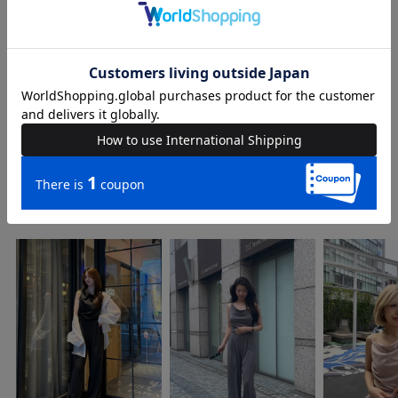
品名
アシンメトリードレープオールインワン
品番
74623111
COORDINATE
Instagram Post