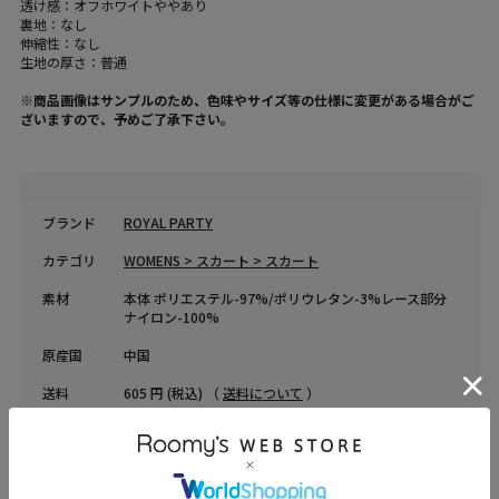
透け感：オフホワイトややあり
裏地：なし
伸縮性：なし
生地の厚さ：普通
※商品画像はサンプルのため、色味やサイズ等の仕様に変更がある場合がご
ざいますので、予めご了承下さい。
ブランド
ROYAL PARTY
カテゴリ
WOMENS > スカート > スカート
素材
本体 ポリエステル-97%/ポリウレタン-3%レース部分
ナイロン-100%
原産国
中国
送料
605 円 (税込) （
送料について
）
返品・交換
返品特約
品名
レースショーパン付タックプリーツミニスカート