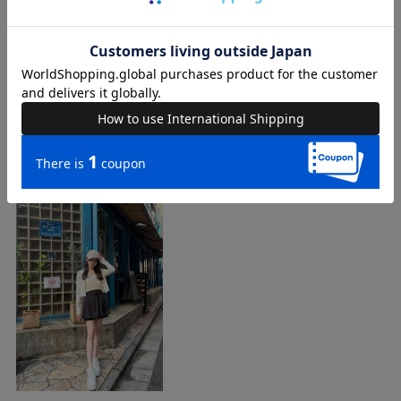
品番
74626516
COORDINATE
Instagram Post