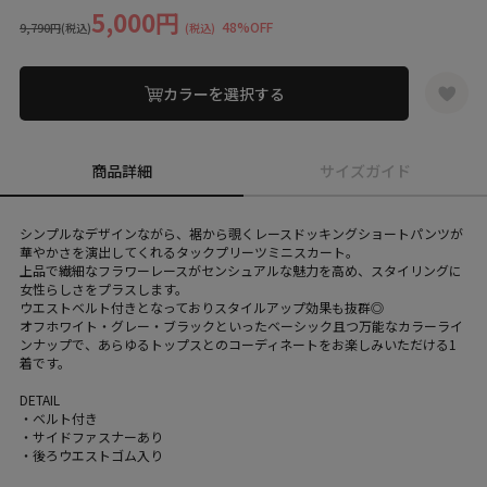
5,000円
48%OFF
9,790円
(税込)
(税込)
カラーを選択する
商品詳細
サイズガイド
シンプルなデザインながら、裾から覗くレースドッキングショートパンツが
華やかさを演出してくれるタックプリーツミニスカート。
上品で繊細なフラワーレースがセンシュアルな魅力を高め、スタイリングに
女性らしさをプラスします。
ウエストベルト付きとなっておりスタイルアップ効果も抜群◎
オフホワイト・グレー・ブラックといったベーシック且つ万能なカラーライ
ンナップで、あらゆるトップスとのコーディネートをお楽しみいただける1
着です。
DETAIL
・ベルト付き
・サイドファスナーあり
・後ろウエストゴム入り