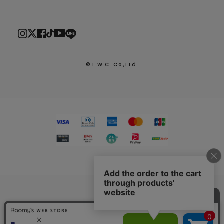
© L.W.C. Co.,Ltd.
2026.7.29