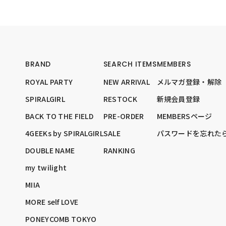
BRAND
SEARCH ITEMS
MEMBERS
ROYAL PARTY
NEW ARRIVAL
メルマガ登録・解除
SPIRALGIRL
RESTOCK
新規会員登録
BACK TO THE FIELD
PRE-ORDER
MEMBERSページ
4GEEKs by SPIRALGIRL
SALE
パスワードを忘れた
DOUBLE NAME
RANKING
my twilight
MIIA
MORE self LOVE
PONEYCOMB TOKYO