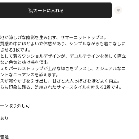
カートに入れる
編地が涼しげな陰影を生み出す、サマーニットトップス。
た質感の中にほどよい立体感があり、シンプルながらも着こなしに
させる1枚です。
落として着るワンショルデザインが、デコルテラインを美しく際立
げない色気と抜け感を演出。
添えたパールストラップが上品な輝きをプラスし、カジュアルなニ
ントなニュアンスを添えます。
ンスが軽やかさを引き出し、甘さと大人っぽさをほどよく両立。
らも印象に残る、洗練されたサマースタイルを叶える1着です。
ーン取り外し可
やあり
り
：普通