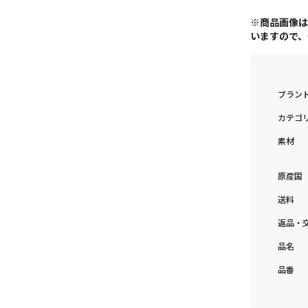
※商品画像
いますので
ブラン
カテゴ
素材
原産国
送料
返品・
品名
品番