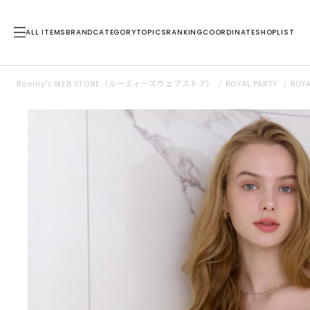
ALL ITEMS
BRAND
CATEGORY
TOPICS
RANKING
COORDINATE
SHOPLIST
Roomy’s WEB STORE（ルーミィーズウェブストア）
ROYAL PARTY
ROY