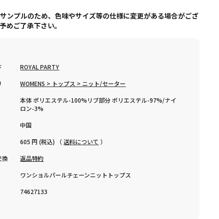
はサンプルのため、色味やサイズ等の仕様に変更がある場合がござ
、予めご了承下さい。
ド
ROYAL PARTY
リ
WOMENS > トップス > ニット/セーター
本体 ポリエステル-100%リブ部分 ポリエステル-97%/ナイ
ロン-3%
中国
605 円 (税込) （
送料について
）
交換
返品特約
ワンショルパールチェーンニットトップス
74627133