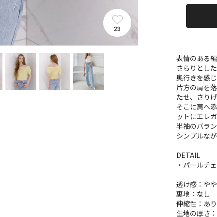
23
表情のある
さらりとし
奥行きを感じ
片方の肩を
たせ、さり
そこに肩へ
ットにエレガ
半袖のバラ
シンプルなが
DETAIL
・パールチェ
透け感：や
裏地：なし
伸縮性：あ
生地の厚さ