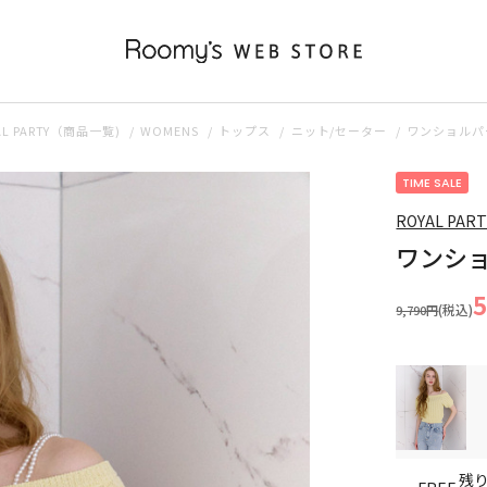
AL PARTY（商品一覧)
WOMENS
トップス
ニット/セーター
ワンショルパ
TIME SALE
ROYAL PART
ワンシ
(税込)
9,790円
残