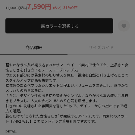
7,590円
31%OFF
11,000円
(税込)
(税込)
カラーを選択する
商品詳細
サイズガイド
軽やかなラメ糸が織り込まれたサマーツイード素材で仕立てた、上品さと女
性らしさを引き立てるノースリーブトップス。
ウエスト部分には異素材の切り替えを施し、視線を自然と引き上げることで
スタイルアップ効果も抜群です。
立体感のあるペプラムシルエットは程よいボリュームを生み出し、華やかで
メリハリのある印象に。
さらに、デザイン性のある切り替えがシンプルになりがちな夏の装いに奥行
きをプラスし、大人の余裕とほんのり色気を演出します。
甘さの中に洗練された雰囲気を宿した1枚で、デイリーからお出かけまで幅
広く活躍。
着るだけで“こなれた女性らしさ”が完成するアイテムです。同素材のスカー
ト【74627616】とのセットアップ着用もおすすめです。
DETAIL