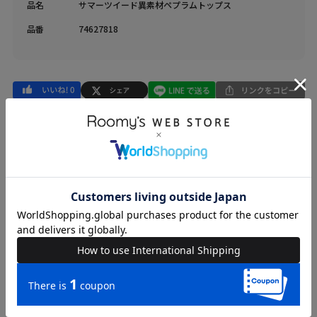
品名
サマーツイード異素材ペプラムトップス
品番
74627818
COORDINATE
Instagram Post