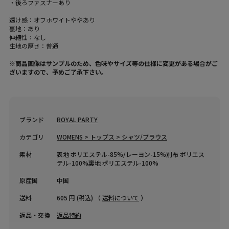
・後ろファスナーあり
透け感：オフホワイトややあり
裏地：あり
伸縮性：なし
生地の厚さ：普通
※商品画像はサンプルのため、色味やサイズ等の仕様に変更がある場合がご
ざいますので、予めご了承下さい。
ブランド
ROYAL PARTY
カテゴリ
WOMENS > トップス > シャツ/ブラウス
素材
表地 ポリエステル-85%/レーヨン-15%別布 ポリエス
テル-100%裏地 ポリエステル-100%
原産国
中国
送料
605 円 (税込) （
送料について
）
返品・交換
返品特約