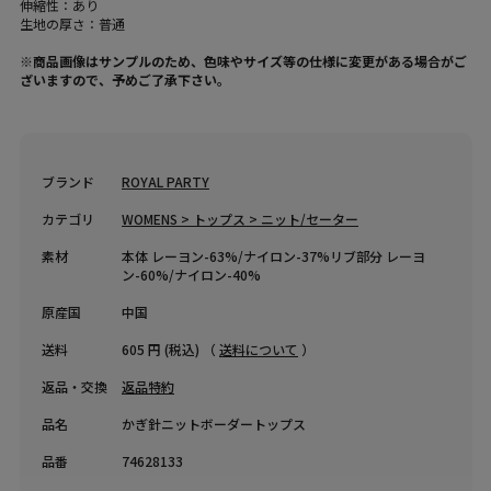
伸縮性：あり
生地の厚さ：普通
※商品画像はサンプルのため、色味やサイズ等の仕様に変更がある場合がご
ざいますので、予めご了承下さい。
ブランド
ROYAL PARTY
カテゴリ
WOMENS > トップス > ニット/セーター
素材
本体 レーヨン-63%/ナイロン-37%リブ部分 レーヨ
ン-60%/ナイロン-40%
原産国
中国
送料
605 円 (税込) （
送料について
）
返品・交換
返品特約
品名
かぎ針ニットボーダートップス
品番
74628133