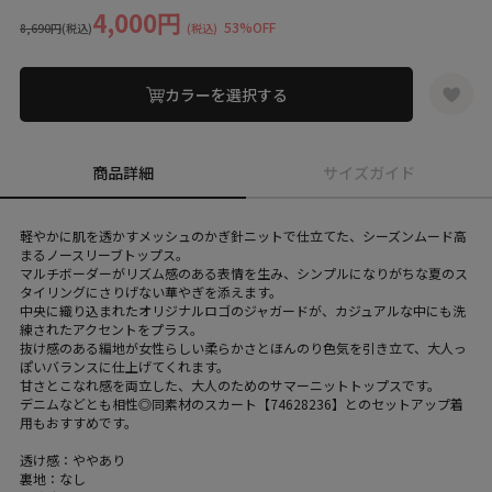
4,000円
53%OFF
8,690円
(税込)
(税込)
カラーを選択する
商品詳細
サイズガイド
軽やかに肌を透かすメッシュのかぎ針ニットで仕立てた、シーズンムード高
まるノースリーブトップス。
マルチボーダーがリズム感のある表情を生み、シンプルになりがちな夏のス
タイリングにさりげない華やぎを添えます。
中央に織り込まれたオリジナルロゴのジャガードが、カジュアルな中にも洗
練されたアクセントをプラス。
抜け感のある編地が女性らしい柔らかさとほんのり色気を引き立て、大人っ
ぽいバランスに仕上げてくれます。
甘さとこなれ感を両立した、大人のためのサマーニットトップスです。
デニムなどとも相性◎同素材のスカート【74628236】とのセットアップ着
用もおすすめです。
透け感：ややあり
裏地：なし