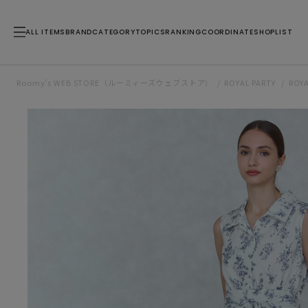
ALL ITEMS
BRAND
CATEGORY
TOPICS
RANKING
COORDINATE
SHOPLIST
Roomy’s WEB STORE（ルーミィーズウェブストア）
ROYAL PARTY
ROY