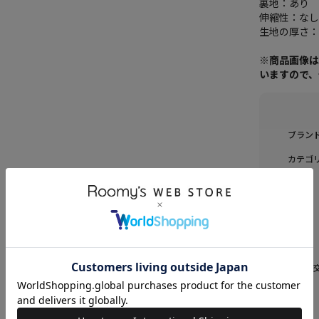
裏地：あり
伸縮性：な
生地の厚さ
※商品画像
いますので
ブラン
カテゴ
素材
原産国
送料
返品・
品名
品番