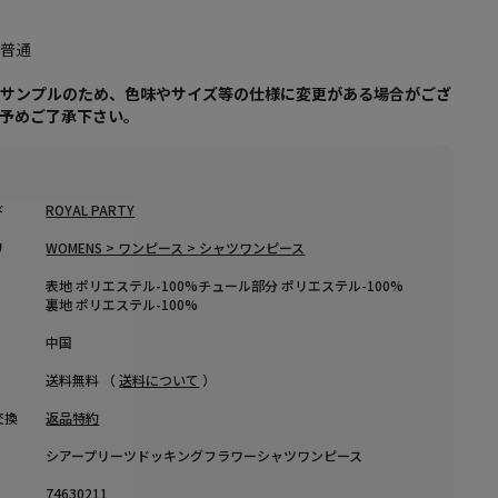
し
：普通
はサンプルのため、色味やサイズ等の仕様に変更がある場合がござ
、予めご了承下さい。
ド
ROYAL PARTY
リ
WOMENS > ワンピース > シャツワンピース
表地 ポリエステル-100%チュール部分 ポリエステル-100%
裏地 ポリエステル-100%
中国
送料無料 （
送料について
）
交換
返品特約
シアープリーツドッキングフラワーシャツワンピース
74630211