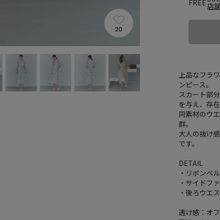
FREE
店
20
上品なフラワ
ンピース。
スカート部
を与え、存
同素材のウ
群。
大人の抜け感
です。
DETAIL
・リボンベ
・サイドフ
・後ろウエ
透け感：オ