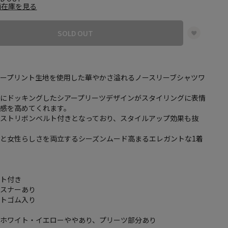
舗在庫を見る
SOLD OUT
ープリント生地を使用した華やかさ溢れるノースリーブシャツワ
分にドッキングしたシアープリーツデザインがスタイリングに表情
在感を高めてくれます。
エストリボンベルト付きとなっており、スタイルアップ効果も抜
と女性らしさを両立するシーズンムード高まるエレガントな1着
ルト付き
ァスナーあり
ストゴム入り
フホワイト・イエローややあり、プリーツ部分あり