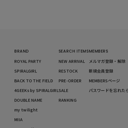
BRAND
SEARCH ITEMS
MEMBERS
ROYAL PARTY
NEW ARRIVAL
メルマガ登録・解除
SPIRALGIRL
RESTOCK
新規会員登録
BACK TO THE FIELD
PRE-ORDER
MEMBERSページ
4GEEKs by SPIRALGIRL
SALE
パスワードを忘れた
DOUBLE NAME
RANKING
my twilight
MIIA