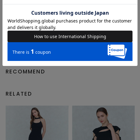
ROYAL PARTY
ROYAL PARTY
Shieri / 161cm / 着用サイズ
natsumi / 157cm / 着用サイズ
FREE
FREE
店舗STAFF
店舗STAFF
RECOMMEND
RELATED