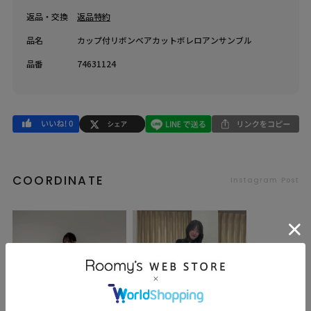
返品・交換
返品特約
品名
カップ付リボンベアカットボレロアンサンブル
品番
74631124
COORDINATE
Instagram Post