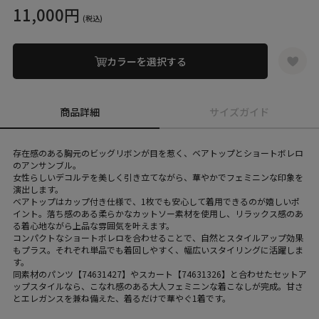
11,000円
(税込)
カラーを選択する
商品詳細
サイズガイド
存在感のある胸元のビッグリボンが目を惹く、ベアトップとショートボレロ
のアンサンブル。
女性らしいデコルテを美しく引き立てながら、華やかでフェミニンな印象を
演出します。
ベアトップはカップ付き仕様で、1枚でも安心して着用できるのが嬉しいポ
イント。落ち感のある柔らかなカットソー素材を使用し、リラックス感のあ
る着心地ながら上品な雰囲気を叶えます。
コンパクトなショートボレロを合わせることで、自然とスタイルアップ効果
もプラス。それぞれ単品でも着回しやすく、幅広いスタイリングに活躍しま
す。
同素材のパンツ【74631427】やスカート【74631326】と合わせたセットア
ップスタイルなら、こなれ感のある大人フェミニンな着こなしが完成。甘さ
とエレガンスを兼ね備えた、着るだけで華やぐ1着です。