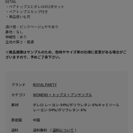
DETAIL
・ベアトップスとボレロの2点セット
・ベアトップスカップ付き
・単品使いも可
透け感：ピンクベージュややあり
裏地：なし
伸縮性：あり
生地の厚さ：普通
※商品画像はサンプルのため、色味やサイズ等の仕様に変更がある場合がご
ざいますので、予めご了承下さい。
ブランド
ROYAL PARTY
カテゴリ
WOMENS > トップス > アンサンブル
素材
ボレロ レーヨン-94%/ポリウレタン-6%キャミソール
レーヨン-94%/ポリウレタン-6%
原産国
中国
送料
送料無料 （
送料について
）