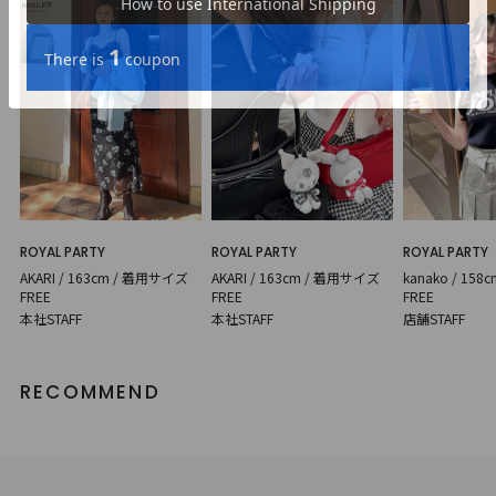
ROYAL PARTY
ROYAL PARTY
ROYAL PARTY
AKARI / 163cm / 着用サイズ
AKARI / 163cm / 着用サイズ
kanako / 15
FREE
FREE
FREE
本社STAFF
本社STAFF
店舗STAFF
RECOMMEND