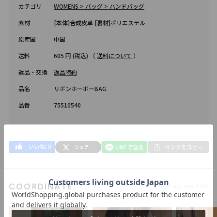
カテゴリ
WOMENS > バッグ > ハンドバッグ
素材
[本体]合成皮革 [裏材]ポリエステル
原産国
中国
送料
605 円 (税込) （
送料について
）
返品・交換
返品特約
品名
リボンホーボーBAG
品番
75510540
COORDINATE
Instagram Post