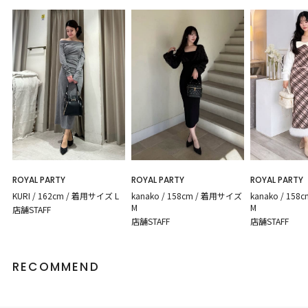
ROYAL PARTY
ROYAL PARTY
ROYAL PARTY
KURI / 162cm / 着用サイズ L
kanako / 158cm / 着用サイズ
kanako / 15
M
M
店舗STAFF
店舗STAFF
店舗STAFF
RECOMMEND