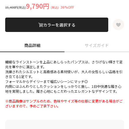
9,790円
36%OFF
15,400円
(税込)
(税込)
カラーを選択する
商品詳細
サイズガイド
繊細なラインストーンを上品にあしらったパンプスは、さりげない輝きで足
元を華やかに演出します。
洗練されたシルエットと高級感ある素材使いが、大人の女性らしい品格を引
き立てる1足です。
フォーマルからデイリーまで幅広いシーンにマッチ◎
内側にはふんわりとしたクッションをしっかりと施し、1日中快適な履き心
地を実現しました。履き心地にもこだわったエレガントなデザインです。
※商品画像はサンプルのため、色味やサイズ等の仕様に変更がある場合がご
ざいますので、予めご了承下さい。