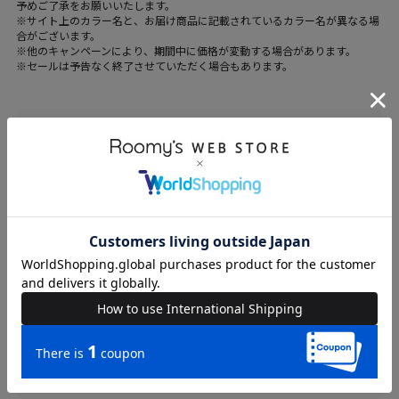
予めご了承をお願いいたします。
※サイト上のカラー名と、お届け商品に記載されているカラー名が異なる場
合がございます。
※他のキャンペーンにより、期間中に価格が変動する場合があります。
※セールは予告なく終了させていただく場合もあります。
ブランド
SPIRALGIRL
カテゴリ
WOMENS > トップス > チューブトップ
素材
綿-100%
原産国
中国
送料
605 円 (税込) （
送料について
）
返品・交換
返品特約
品名
ブリーチデニムベアトップ
品番
62122718