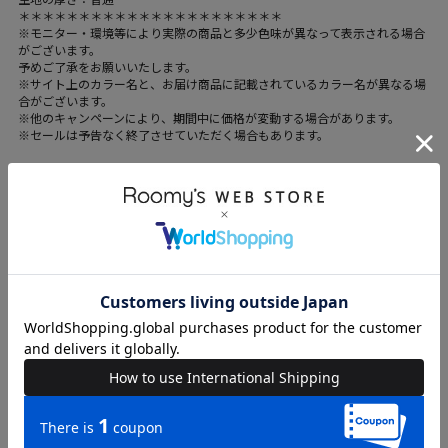
＊＊＊＊＊＊＊＊＊＊＊＊＊＊＊＊＊＊＊＊＊＊
※モニター・環境等により実際の商品と多少色味が異なって表示される場合
がございます。
予めご了承をお願いいたします。
※サイト上のカラー名と、お届け商品に記載されているカラー名が異なる場
合がございます。
※他のキャンペーンにより、期間中に価格が変動する場合があります。
※セールは予告なく終了させていただく場合もあります。
ブランド
SPIRALGIRL
カテゴリ
WOMENS > ワンピース > ワンピース
素材
綿-100%
原産国
中国
送料
605 円 (税込) （
送料について
）
返品・交換
返品特約
品名
オフショルギャザータイトワンピース