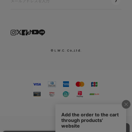
© L.W.C. Co.,Ltd.