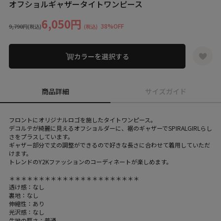
オフショルギャザータイトワンピース
6,050円
38%OFF
9,790円
(税込)
(税込)
カラーを選択する
商品詳細
サイズガイド
フロントにオリジナルロゴを施したタイトワンピース。
デコルテが綺麗に見えるオフショルダーに、裾のギャザーでSPIRALGIRLらし
さをプラスしています。
ギャザー部分で丈の調整ができるので好きな長さに合わせて着用していただ
けます。
トレンドのY2Kファッションのコーディネートが楽しめます。
＊＊＊＊＊＊＊＊＊＊＊＊＊＊＊＊＊＊＊＊＊＊
透け感：なし
裏地：なし
伸縮性：あり
光沢感：なし
生地の厚さ：普通