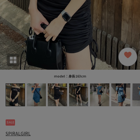
model：身長163cm
SALE
SPIRALGIRL