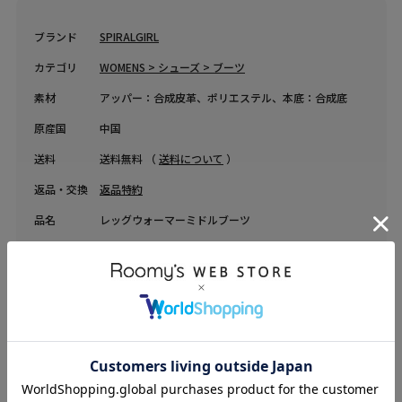
ブランド
SPIRALGIRL
カテゴリ
WOMENS > シューズ > ブーツ
素材
アッパー：合成皮革、ポリエステル、本底：合成底
原産国
中国
送料
送料無料 （
送料について
）
返品・交換
返品特約
品名
レッグウォーマーミドルブーツ
品番
62530450
COORDINATE
Instagram Post