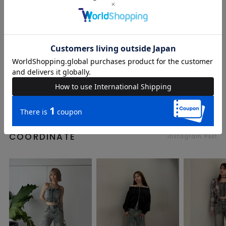
送料
送料無料 （
送料について
）
返品・交換
返品特約
品名
デニムビスチェセットアップ
品番
62610112
COORDINATE
Instagram Post