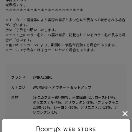
光沢感：なし
＊＊＊＊＊＊＊＊＊＊＊＊＊＊＊＊＊＊＊＊＊＊
※モニター・環境等により実際の商品と多少色味が異なって表示される場合
がございます。
予めご了承をお願いいたします。
※サイト上のカラー名と、お届け商品に記載されているカラー名が異なる場
合がございます。
※他のキャンペーンにより、期間中に価格が変動する場合があります。
※セールは予告なく終了させていただく場合もあります。
ブランド
SPIRALGIRL
カテゴリ
WOMENS > アウター > セットアップ
素材
(デニムブルー)綿-80%、再生繊維(セルロース)-14%、
ポリエステル-4%、ポリウレタン-2%、(ブラックデニ
ム)綿-66%、レーヨン-20%、ポリエステル-13%、ポ
リウレタン-1%
原産国
中国