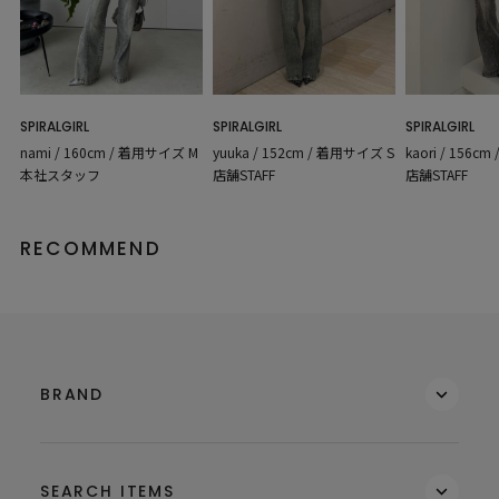
SPIRALGIRL
SPIRALGIRL
SPIRALGIRL
nami / 160cm / 着用サイズ M
yuuka / 152cm / 着用サイズ S
kaori / 156c
本社スタッフ
店舗STAFF
店舗STAFF
RECOMMEND
BRAND
SEARCH ITEMS