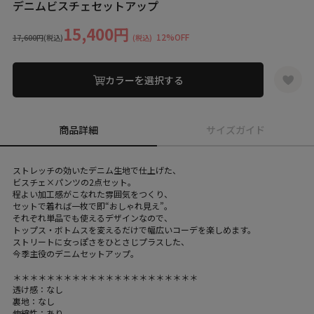
デニムビスチェセットアップ
15,400円
12%OFF
17,600円
(税込)
(税込)
カラーを選択する
商品詳細
サイズガイド
ストレッチの効いたデニム生地で仕上げた、
ビスチェ×パンツの2点セット。
程よい加工感がこなれた雰囲気をつくり、
セットで着れば一枚で即“おしゃれ見え”。
それぞれ単品でも使えるデザインなので、
トップス・ボトムスを変えるだけで幅広いコーデを楽しめます。
ストリートに女っぽさをひとさじプラスした、
今季主役のデニムセットアップ。
＊＊＊＊＊＊＊＊＊＊＊＊＊＊＊＊＊＊＊＊＊＊
透け感：なし
裏地：なし
伸縮性：あり