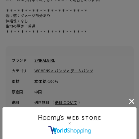
＊＊＊＊＊＊＊＊＊＊＊＊＊＊＊＊＊＊＊＊＊＊
透け感：ダメージ部分あり
伸縮性：なし
生地の厚さ：普通
＊＊＊＊＊＊＊＊＊＊＊＊＊＊＊＊＊＊＊＊＊＊
ブランド
SPIRALGIRL
カテゴリ
WOMENS > パンツ > デニムパンツ
素材
本体 綿-100%
原産国
中国
送料
送料無料 （
送料について
）
返品・交換
返品特約
品名
Mynaradox Avenデニムパンツ
品番
62620617