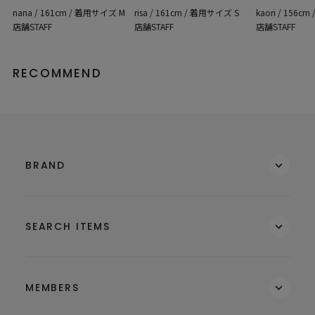
nana / 161cm / 着用サイズ M
kaori / 156c
risa / 161cm / 着用サイズ S
店舗STAFF
店舗STAFF
店舗STAFF
RECOMMEND
BRAND
SEARCH ITEMS
MEMBERS