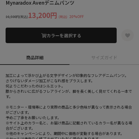
Mynaradox Avenデニムパンツ
13,200円
20%OFF
16,500円
(税込)
(税込)
カラーを選択する
商品詳細
サイズガイド
加工によって浮かび上がる文字デザインが印象的なフレアデニムパンツ。
さりげないダメージ加工がこなれ感をプラスします。
何よりこだわったのはシルエット。
膝からきれいに広がるフレアラインが、脚を長く美しく見せてくれる一本で
す。
※モニター・環境等により実際の商品と多少色味が異なって表示される場合
がございます。
予めご了承をお願いいたします。
※サイト上のカラー名と、お届け商品に記載されているカラー名が異なる場
合がございます。
※他のキャンペーンにより、期間中に価格が変動する場合があります。
※セールは予告なく終了させていただく場合もあります。