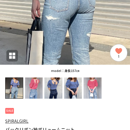
1
model：身長157㎝
SALE
SPIRALGIRL
バックリボン袖ボリュームニット