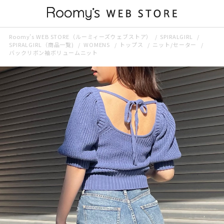
Roomy’s WEB STORE（ルーミィーズウェブストア）
SPIRALGIRL
SPIRALGIRL（商品一覧)
WOMENS
トップス
ニット/セーター
バックリボン袖ボリュームニット