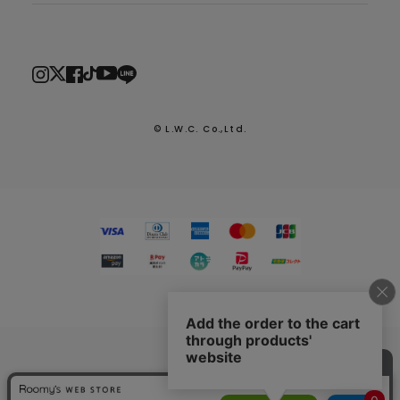
© L.W.C. Co.,Ltd.
2026.7.29