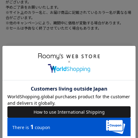
がございます。
予めご了承をお願いいたします。
※サイト上のカラー名と、お届け商品に記載されているカラー名が異なる場
合がございます。
※他のキャンペーンにより、期間中に価格が変動する場合があります。
※セールは予告なく終了させていただく場合もあります。
ブランド
SPIRALGIRL
カテゴリ
WOMENS > スカート > スカート
素材
ポリエステル-79%、ナイロン-17%、ポリウレタ
ン-4%
原産国
中国
送料
605 円 (税込) （
送料について
）
返品・交換
返品特約
品名
バックスリットタイトスカート
品番
64222126