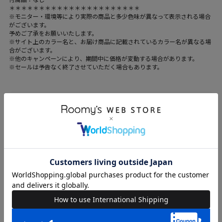
＊＊＊＊＊＊＊＊＊＊＊＊＊＊＊＊＊＊＊＊＊＊
※モニター・環境等により実際の商品と多少色味が異なって表示される場合
がございます。
予めご了承をお願いいたします。
※サイト上のカラー名と、お届け商品に記載されているカラー名が異なる場
合がございます。
※他のキャンペーンにより、期間中に価格が変動する場合があります。
※セールは予告なく終了させていただく場合もあります。
ブランド
SPIRALGIRL
カテゴリ
WOMENS > パンツ > その他パンツ
素材
イエロー.グレー：ポリエステル-98%、ポリウレタ
ン-2%、表地オフホワイト：ポリエステル-98%、ポリ
ウレタン-2%、裏地オフホワイト：ポリエステ
ル-100%
原産国
中国
送料
605 円 (税込) （
送料について
）