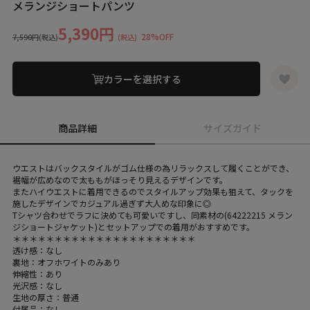
メランジショートパンツ
5,390円
28%OFF
7,590円
(税込)
(税込)
カラーを選択する
商品詳細
サイズガイド
ウエストはバックスタイルがゴム仕様の為リラックスして履くことができ、
裾幅が広めなので太ももがほっそり見えるデザインです。
またハイウエストに着用できるのでスタイルアップ効果も狙えて、タックを
施したデザインでカジュアル過ぎず大人めな印象に◎
Tシャツ合わせでラフに決めても可愛いですし、同素材の(64222215 メラン
ジショートジャケット)とセットアップでの着用がおすすめです。
＊＊＊＊＊＊＊＊＊＊＊＊＊＊＊＊＊＊＊＊＊＊
透け感：なし
裏地：オフホワイトのみあり
伸縮性：あり
光沢感：なし
生地の厚さ：普通
付属品：なし