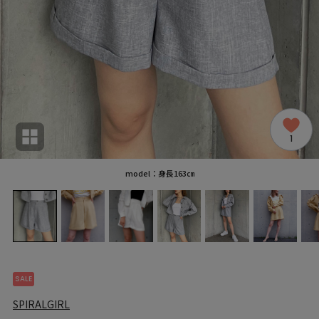
1
model：身長163㎝
SALE
SPIRALGIRL