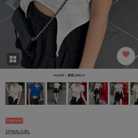
model：身長164cm
TIME SALE
SPIRALGIRL