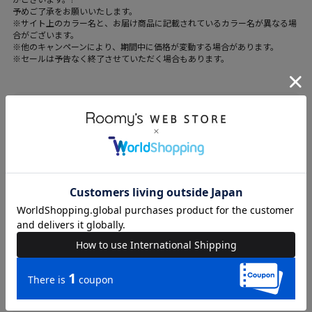
予めご了承をお願いいたします。
※サイト上のカラー名と、お届け商品に記載されているカラー名が異なる場
合がございます。
※他のキャンペーンにより、期間中に価格が変動する場合があります。
※セールは予告なく終了させていただく場合もあります。
ブランド
SPIRALGIRL
カテゴリ
WOMENS > トップス > Tシャツ/カットソー
素材
レーヨン-95%、ポリウレタン-5%
原産国
中国
送料
605 円 (税込) （
送料について
）
返品・交換
返品特約
品名
ヘンリーネックヘムフレアトップス
品番
64523124