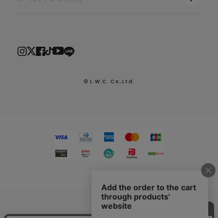
© L.W.C. Co.,Ltd.