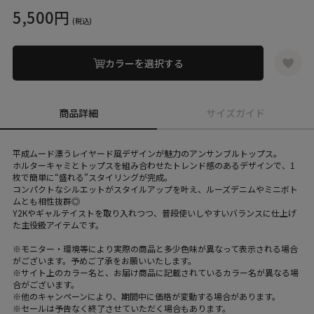
5,500円
(税込)
カラーを選択する
商品詳細
サイズガイド
平成ムード漂うレイヤード風デザインが魅力のアンサンブルトップス。
ホルターキャミとトップスを組み合わせたトレンド感のあるデザインで、1
枚で簡単に“盛れる”スタイリングが完成。
コンパクトなシルエットがスタイルアップを叶え、ルーズデニムやミニボト
ムとも相性抜群◎
Y2Kやギャルテイストを取り入れつつ、普段使いしやすいバランスに仕上げ
た主役級アイテムです。
※モニター・環境等により実際の商品と多少色味が異なって表示される場合
がございます。予めご了承をお願いいたします。
※サイト上のカラー名と、お届け商品に記載されているカラー名が異なる場
合がございます。
※他のキャンペーンにより、期間中に価格が変動する場合があります。
※セールは予告なく終了させていただく場合もあります。