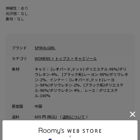
伸縮性：あり
光沢感：なし
裏地：なし
ブランド
SPIRALGIRL
カテゴリ
WOMENS > トップス > キャミソール
素材
キャミ： (レオパード,ドット) ポリエステル-96%/ポリ
ウレタン-4%、 (ブラック系)レーヨン-98%/ポリウレタ
ン-2%、インナー： (レオパード,ドット)レーヨ
ン-98%/ポリウレタン-2%、(ブラック系)ポリエステ
ル-96%/ポリウレタン-4% 、レース：ポリエステ
ル-100%
原産国
中国
送料
605 円 (税込) （
送料について
）
返品・交換
返品特約
品名
【HEISEI CORE/平成コア】ホルターキャミアンサンブ