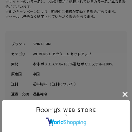
※サイト上のカラー名と、お届け商品に記載されているカラー名が異なる場
合がございます。
※他のキャンペーンにより、期間中に価格が変動する場合があります。
※セールは予告なく終了させていただく場合もあります。
ブランド
SPIRALGIRL
カテゴリ
WOMENS > アウター > セットアップ
素材
本体 ポリエステル-100%裏地 ポリエステル-100%
原産国
中国
送料
送料無料 （
送料について
）
返品・交換
返品特約
品名
【HEISEI CORE/平成コア】ベアキャミ×バルーンショ
ートパンツニットセット
品番
64621432