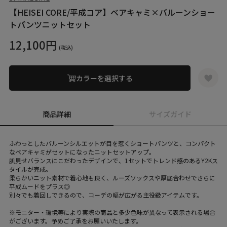
【HEISEI CORE/平成コア】ベアキャミ×バルーンショー
トパンツニットセット
12,100円
(税込)
カラーを選択する
商品詳細
サイズガイド
ふわっとしたバルーンシルエットが目を惹くショートパンツと、コンパクト
なベアキャミがセットになったニットセットアップ。
肌見せバランスにこだわったデザインで、1セットでトレンド感のあるY2Kス
タイルが完成。
柔らかいニット素材で着心地も良く、ルーズソックスや厚底合わせでさらに
平成ムードをプラス◎
別々でも着回しできるので、コーデの幅が広がる主役級アイテムです。
※モニター・環境等により実際の商品と多少色味が異なって表示される場合
がございます。予めご了承をお願いいたします。