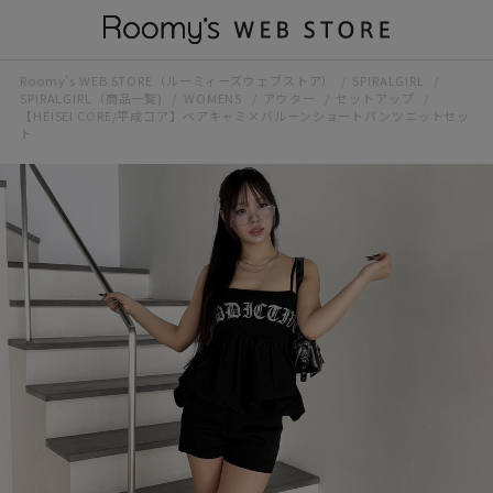
Roomy’s WEB STORE（ルーミィーズウェブストア）
SPIRALGIRL
SPIRALGIRL（商品一覧)
WOMENS
アウター
セットアップ
【HEISEI CORE/平成コア】ベアキャミ×バルーンショートパンツニットセッ
ト