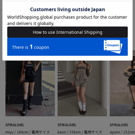
COORDINATE
Instagram Post
SPIRALGIRL
SPIRALGIRL
SPIRALGIRL
miyu / 168cm / 着用サイズ
kaori / 156cm / 着用サイズ
ayumi / 152