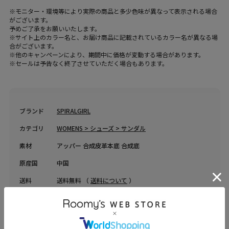
※モニター・環境等により実際の商品と多少色味が異なって表示される場合
がございます。
予めご了承をお願いいたします。
※サイト上のカラー名と、お届け商品に記載されているカラー名が異なる場
合がございます。
※他のキャンペーンにより、期間中に価格が変動する場合があります。
※セールは予告なく終了させていただく場合もあります。
ブランド
SPIRALGIRL
カテゴリ
WOMENS > シューズ > サンダル
素材
アッパー 合成皮革本底 合成底
原産国
中国
送料
送料無料 （
送料について
）
返品・交換
返品特約
品名
ベルトデザイン厚底サンダル