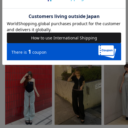
品番
65610250
COORDINATE
Instagram Post