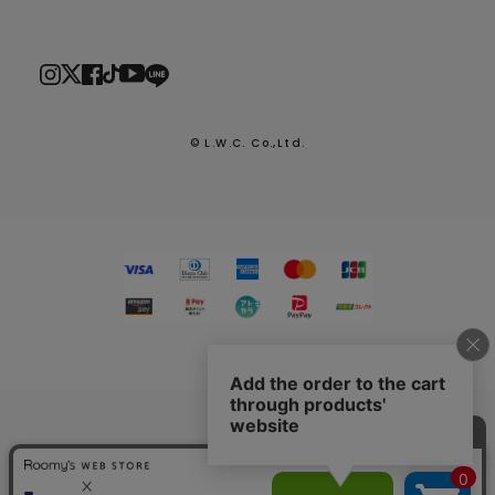
© L.W.C. Co.,Ltd.
2026.7.29