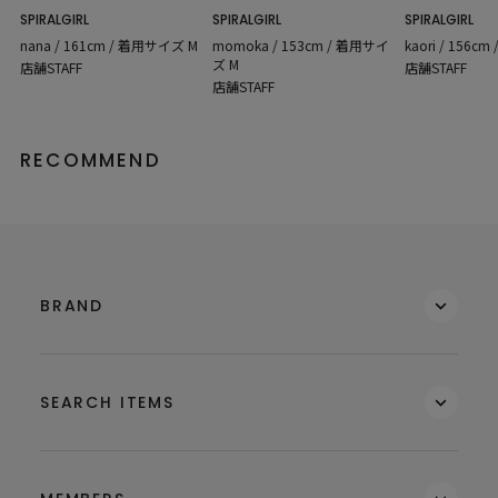
SPIRALGIRL
SPIRALGIRL
SPIRALGIRL
momoka / 153cm / 着用サイ
nana / 161cm / 着用サイズ M
kaori / 156c
ズ M
店舗STAFF
店舗STAFF
店舗STAFF
RECOMMEND
BRAND
SEARCH ITEMS