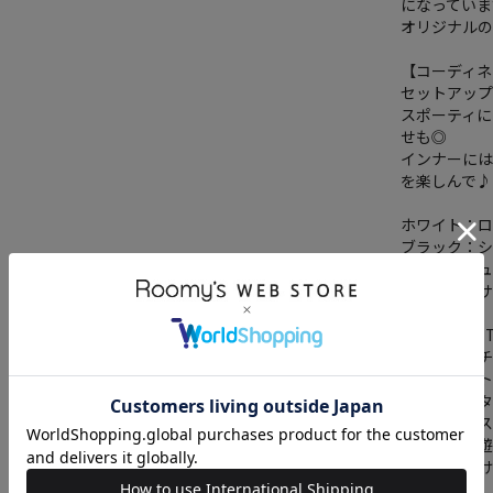
になっていま
オリジナル
【コーディネ
セットアッ
スポーティ
せも◎
インナーに
を楽しんで♪
ホワイト：ロ
ブラック：
グレー：ニ
ブルー：ロサ
【BACK TO 
様々なカルチャ
をコンセプト
リッドなスタ
それぞれの
「独自性と遊
り発信し続