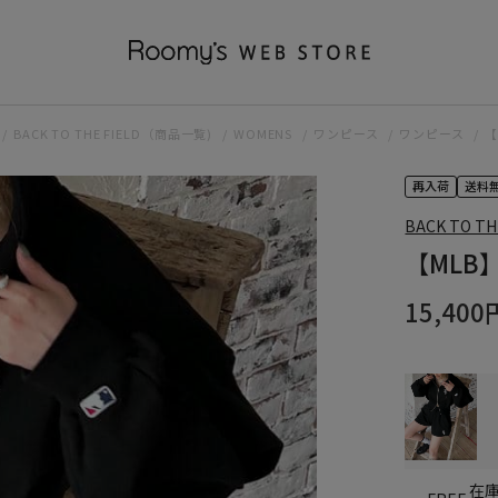
BACK TO THE FIELD（商品一覧)
WOMENS
ワンピース
ワンピース
【
再入荷
送料
BACK TO TH
【MLB
15,400
在