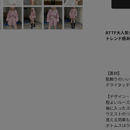
BTTF大人
トレンド感
【素材】
肌触りのいい
ドライタッ
【デザイン
程よいルー
袖に入った
ウエストの
見える効果
ボトムスは