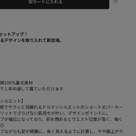
カートに入れる
気セットアップ！
あるデザインを取り入れて新登場。
綿100％裏毛素材
チで１年中通して着ていただけます
・シルエット】
ズ感でサラッと羽織れるドルマンシルエットのショート丈パーカー
スリットでさりげない肌見せが叶い、デザインポイントに。
リブが幅広になっており、前を閉めるとウエスト位置が高く、細く
も◎
ラフながらも足が綺麗に、長く見えるように計算し、やや脇上がり