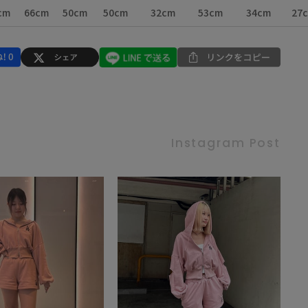
cm
66cm
50cm
50cm
32cm
53cm
34cm
27
Instagram Post