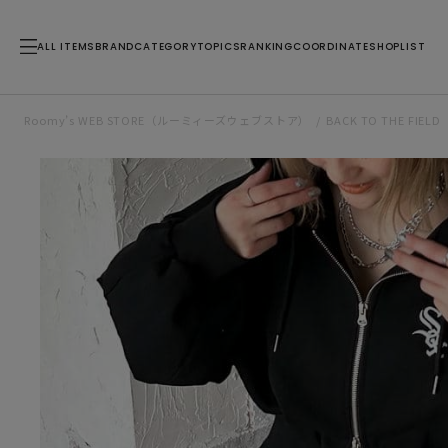
ALL ITEMS
BRAND
CATEGORY
TOPICS
RANKING
COORDINATE
SHOPLIST
Roomy’s WEB STORE（ルーミィーズウェブストア）
BACK TO THE FIELD