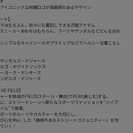
す
のアイコニックな刺繍ロゴが高級感のあるデザイン
ート】
プではもちろん、別々にも着回しできる万能アイテム
にスニーカーあわせはもちろん、ブーツやサンダルなどどんな合わ
はシンプルなキャミソールやブラトップなどでヘルシーな着こなし
サンゼルス・ドジャース
シカゴ・ホワイトソックス
ューヨーク・ヤンキース
ンゼルス・ドジャース
THE FIELD】
ーを独自のFIELD(ステージ・舞台)でPLAY(楽しむ)する。
に、ストリートシーンへ新たなスポーツファッションを”ハイブ
イル”で提案。
スポーツのルーツやカルチャーを大切にし、
び心をMix」した「価値のあるストリートコミュニティー」を作
けていく！