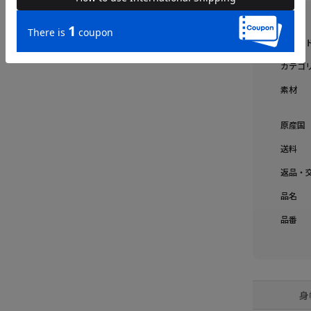
ブラン
カテゴ
素材
原産国
送料
返品・
品名
品番
身