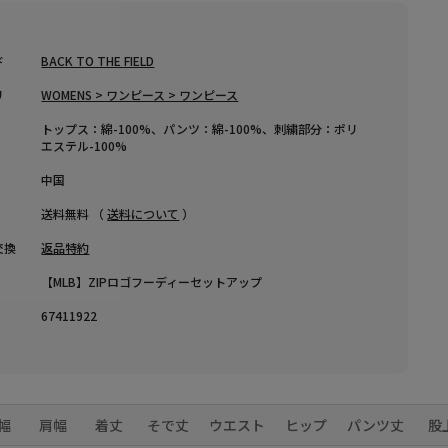
ド
BACK TO THE FIELD
リ
WOMENS > ワンピース > ワンピース
トップス：綿-100%、パンツ：綿-100%、刺繍部分：ポリ
エステル-100%
中国
送料無料 （
送料について
）
交換
返品特約
【MLB】ZIPロゴフーディーセットアップ
67411922
幅
肩幅
着丈
そで丈
ウエスト
ヒップ
パンツ丈
股