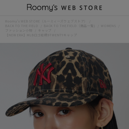
Roomy’s WEB STORE（ルーミィーズウェブストア）
BACK TO THE FIELD
BACK TO THE FIELD（商品一覧)
WOMENS
ファッション小物
キャップ
【NEW ERA】MLBロゴ総柄9TWENTYキャップ