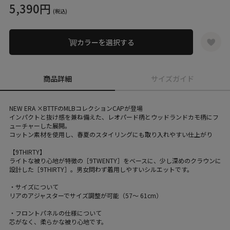
5,390円
(税込)
カラーを選択する
商品詳細
サイズガイド
NEW ERA ×BTTFのMLBコレクションCAPが登場
インパクトと抜け感を兼ね備えた、レオパード柄とウッドランドカモ柄にフ
ューチャーした展開。
コットン素材を使用し、春夏のスタイリングにも取り入れやすい仕上がり
【9THIRTY】
ライトな被り心地が特徴の［9TWENTY］をベースに、少し深めのクラウンに
設計した［9THIRTY］。男女問わず着用しやすいシルエットです。
・サイズについて
リアのアジャスターでサイズ調整が可能（57～ 61cm）
・フロントパネルの仕様について
芯がなく、柔らかな被り心地です。