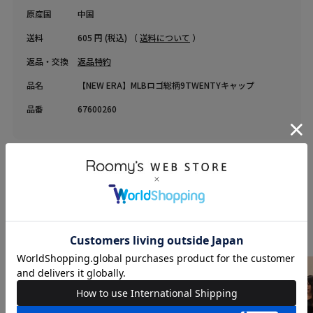
原産国
中国
送料
605 円 (税込) （
送料について
）
返品・交換
返品特約
品名
【NEW ERA】MLBロゴ総柄9TWENTYキャップ
品番
67600260
COORDINATE
Instagram Post