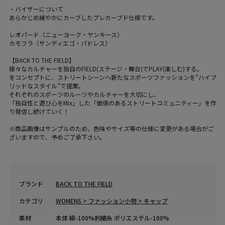
・バイザーについて
あらかじめ緩やかにカーブしたプレカーブド仕様です。
レオパード（ニューヨーク・ヤンキース）
カモフラ（サンディエゴ・パドレス）
【BACK TO THE FIELD】
様々なカルチャーを独自のFIELD(ステージ・舞台)でPLAY(楽しむ)する。
をコンセプトに、ストリートシーンへ新たなスポーツファッションを”ハイブ
リッドなスタイル”で提案。
それぞれのスポーツのルーツやカルチャーを大切にし、
「独自性と遊び心をMix」した「価値のあるストリートコミュニティー」を作
り発信し続けていく！
※商品画像はサンプルのため、色味やサイズ等の仕様に変更がある場合がご
ざいますので、予めご了承下さい。
ブランド
BACK TO THE FIELD
カテゴリ
WOMENS > ファッション小物 > キャップ
素材
本体 綿-100%刺繍糸 ポリエステル-100%