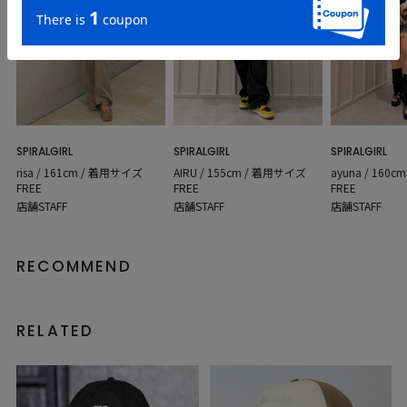
SPIRALGIRL
SPIRALGIRL
SPIRALGIRL
AIRU / 155cm / 着用サイズ
risa / 161cm / 着用サイズ
ayuna / 160
FREE
FREE
FREE
店舗STAFF
店舗STAFF
店舗STAFF
RECOMMEND
RELATED