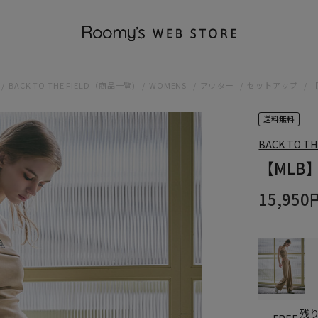
BACK TO THE FIELD（商品一覧)
WOMENS
アウター
セットアップ
送料無料
BACK TO TH
【MLB
15,950
残