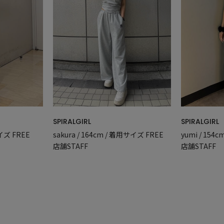
SPIRALGIRL
SPIRALGIRL
サイズ FREE
sakura / 164cm / 着用サイズ FREE
yumi / 154
店舗STAFF
店舗STAFF