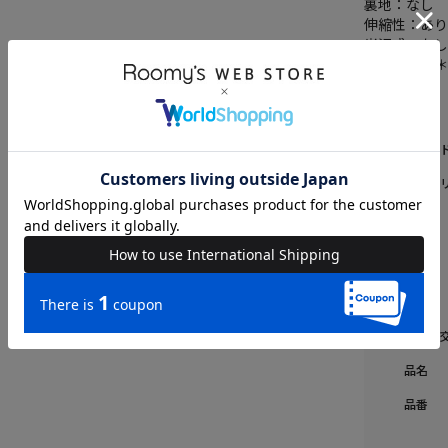
裏地：なし
伸縮性：あ
光沢感：な
＊＊＊＊＊
ブラン
カテゴ
素材
原産国
送料
返品・
品名
品番