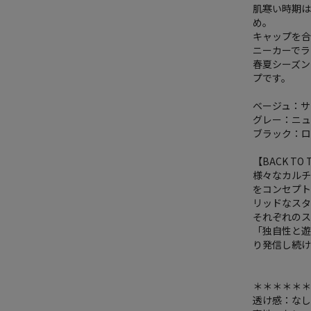
肌寒い時期
め。
キャップを
ニーカーで
春夏シーズ
プです。
ベージュ：サ
グレー：ニ
ブラック：ロ
【BACK TO 
様々なカルチャ
をコンセプト
リッドなスタ
それぞれの
「独自性と遊
り発信し続
＊＊＊＊＊
透け感：な