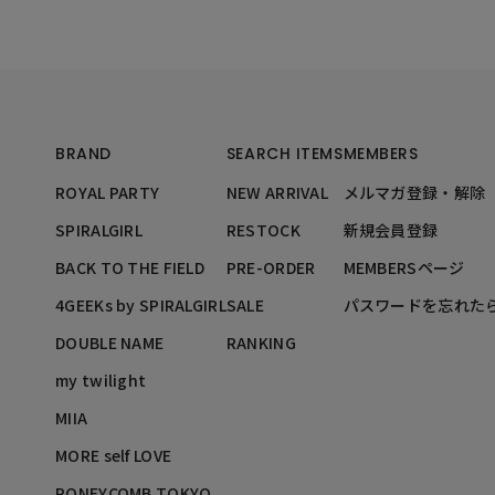
BRAND
SEARCH ITEMS
MEMBERS
ROYAL PARTY
NEW ARRIVAL
メルマガ登録・解除
SPIRALGIRL
RESTOCK
新規会員登録
BACK TO THE FIELD
PRE-ORDER
MEMBERSページ
4GEEKs by SPIRALGIRL
SALE
パスワードを忘れた
DOUBLE NAME
RANKING
my twilight
MIIA
MORE self LOVE
PONEYCOMB TOKYO