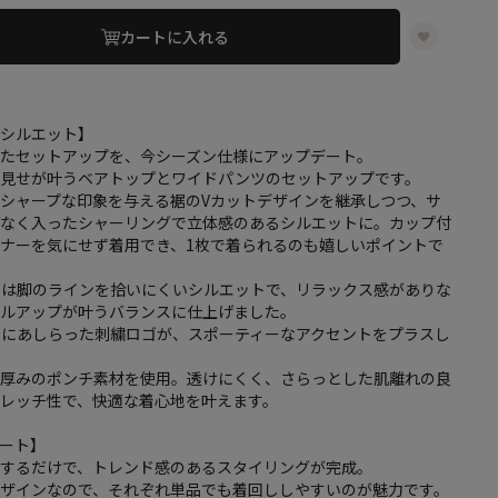
カートに入れる
・シルエット】
ったセットアップを、今シーズン仕様にアップデート。
肌見せが叶うベアトップとワイドパンツのセットアップです。
シャープな印象を与える裾のVカットデザインを継承しつつ、サ
げなく入ったシャーリングで立体感のあるシルエットに。カップ付
ナーを気にせず着用でき、1枚で着られるのも嬉しいポイントで
ツは脚のラインを拾いにくいシルエットで、リラックス感がありな
イルアップが叶うバランスに仕上げました。
ツにあしらった刺繍ロゴが、スポーティーなアクセントをプラスし
い厚みのポンチ素材を使用。透けにくく、さらっとした肌離れの良
レッチ性で、快適な着心地を叶えます。
ート】
用するだけで、トレンド感のあるスタイリングが完成。
デザインなので、それぞれ単品でも着回ししやすいのが魅力です。