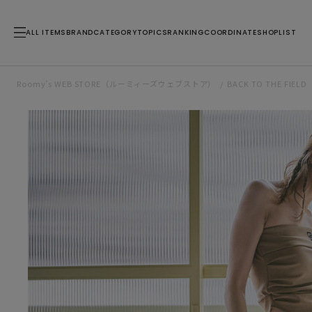
ALL ITEMS
BRAND
CATEGORY
TOPICS
RANKING
COORDINATE
SHOPLIST
Roomy’s WEB STORE（ルーミィーズウェブストア）
BACK TO THE FIELD