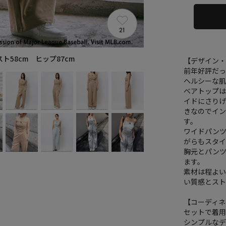
21
スト58cm ヒップ87cm
【デザイン
前年好評だ
ヘルシーな
ベアトップは
イドにさり
きなのでイン
す。
ワイドパン
がらもスタ
胸元とパン
ます。
素材は程よ
い質感とスト
【コーディネ
セットで着
シンプルな