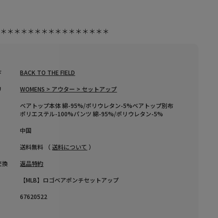
り
し
＊＊＊＊＊＊＊＊＊＊＊＊＊＊＊＊＊
ド
BACK TO THE FIELD
リ
WOMENS > アウター > セットアップ
ベアトップ本体 綿-95%/ポリウレタン-5%ベアトップ別布
ポリエステル-100%パンツ 綿-95%/ポリウレタン-5%
中国
送料無料 （
送料について
）
交換
返品特約
【MLB】ロゴベアポンチセットアップ
67620522