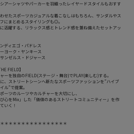
はシアーシャツやパーカーを羽織ったレイヤードスタイルもおすす
合わせたスポーツカジュアルな着こなしはもちろん、サンダルやス
ラフにまとめるスタイリングも◎。
ンに活躍する、リラックス感とトレンド感を兼ね備えたセットアッ
ンディエゴ・パドレス
ューヨーク・ヤンキース
サンゼルス・ドジャース
THE FIELD】
ーを独自のFIELD(ステージ・舞台)でPLAY(楽しむ)する。
に、ストリートシーンへ新たなスポーツファッションを”ハイブ
イル”で提案。
スポーツのルーツやカルチャーを大切にし、
び心をMix」した「価値のあるストリートコミュニティー」を作
けていく！
＊＊＊＊＊＊＊＊＊＊＊＊＊＊＊＊＊
し