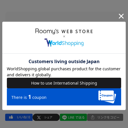
ブランド
BACK TO THE FIELD
カテゴリ
WOMENS > トップス > シャツ/ブラウス
素材
本体 綿-100%
原産国
中国
送料
605 円 (税込) （
送料について
）
返品・交換
返品特約
品名
【MLB】ハートロゴショートシャツ
品番
67621015