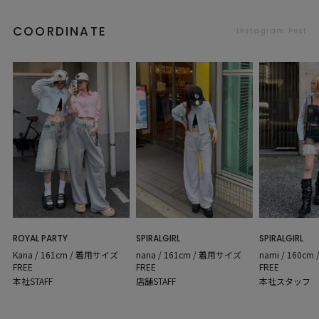
COORDINATE
Instagram Post
SPIRALGIRL
ROYAL PARTY
SPIRALGIRL
nana / 161cm / 着用サイズ
Kana / 161cm / 着用サイズ
nami / 160c
FREE
FREE
FREE
店舗STAFF
本社STAFF
本社スタッフ