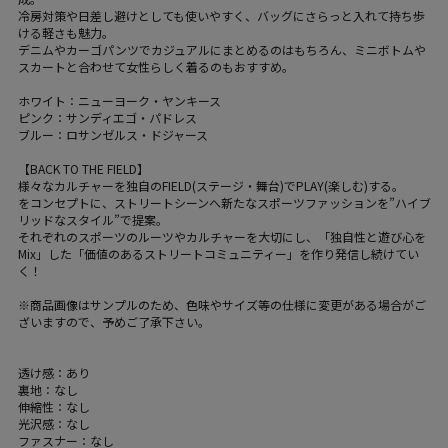
冷房対策や日差し避けとしても使いやすく、バッグにさらっと入れて持ち歩
ける軽さも魅力。
デニムやカーゴパンツでカジュアルにまとめるのはもちろん、ミニボトムや
スカートと合わせて女性らしく着るのもおすすめ。
ホワイト：ニューヨーク・ヤンキース
ピンク：サンディエゴ・パドレス
ブルー：ロサンゼルス・ドジャース
【BACK TO THE FIELD】
様々なカルチャーを独自のFIELD(ステージ・舞台)でPLAY(楽しむ)する。
をコンセプトに、ストリートシーンへ新たなスポーツファッションを”ハイブ
リッドなスタイル”で提案。
それぞれのスポーツのルーツやカルチャーを大切にし、「独自性と遊び心を
Mix」した「価値のあるストリートコミュニティー」を作り発信し続けてい
く！
※商品画像はサンプルのため、色味やサイズ等の仕様に変更がある場合がご
ざいますので、予めご了承下さい。
透け感：あり
裏地：なし
伸縮性：なし
光沢感：なし
ファスナー：なし