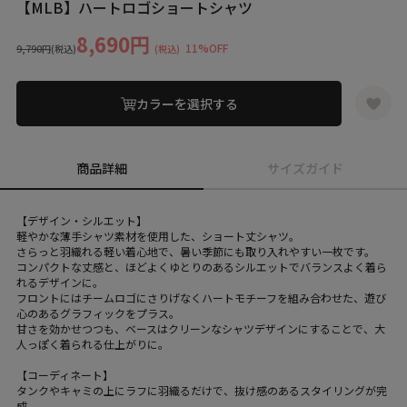
【MLB】ハートロゴショートシャツ
8,690円
11%OFF
9,790円
(税込)
(税込)
カラーを選択する
商品詳細
サイズガイド
【デザイン・シルエット】
軽やかな薄手シャツ素材を使用した、ショート丈シャツ。
さらっと羽織れる軽い着心地で、暑い季節にも取り入れやすい一枚です。
コンパクトな丈感と、ほどよくゆとりのあるシルエットでバランスよく着ら
れるデザインに。
フロントにはチームロゴにさりげなくハートモチーフを組み合わせた、遊び
心のあるグラフィックをプラス。
甘さを効かせつつも、ベースはクリーンなシャツデザインにすることで、大
人っぽく着られる仕上がりに。
【コーディネート】
タンクやキャミの上にラフに羽織るだけで、抜け感のあるスタイリングが完
成。