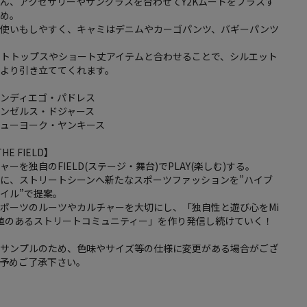
ん、アクセサリーやサングラスを合わせてY2Kムードをプラスす
すめ。
品使いもしやすく、キャミはデニムやカーゴパンツ、バギーパンツ
イトトップスやショート丈アイテムと合わせることで、シルエット
をより引き立ててくれます。
サンディエゴ・パドレス
ンゼルス・ドジャース
ニューヨーク・ヤンキース
THE FIELD】
ーを独自のFIELD(ステージ・舞台)でPLAY(楽しむ)する。
に、ストリートシーンへ新たなスポーツファッションを”ハイブ
イル”で提案。
ポーツのルーツやカルチャーを大切にし、「独自性と遊び心をMi
値のあるストリートコミュニティー」を作り発信し続けていく！
はサンプルのため、色味やサイズ等の仕様に変更がある場合がござ
、予めご了承下さい。
し