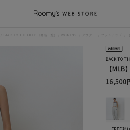
BACK TO THE FIELD（商品一覧)
WOMENS
アウター
セットアップ
送料無料
BACK TO TH
【MLB
16,500
残り
FREE