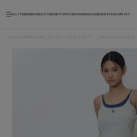
ALL ITEMS
BRAND
CATEGORY
TOPICS
RANKING
COORDINATE
SHOPLIST
Roomy’s WEB STORE（ルーミィーズウェブストア）
BACK TO THE FIELD