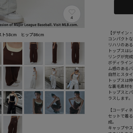
4
【デザイン
スト58cm ヒップ86cm
コンパクト
リハリのあ
トップスはレ
リングが完
ボディライ
ム感のある
自然とスタ
トップスは
な裏毛素材
トップスと
ラスします。
【コーディネ
セットで着
成。
キャップや