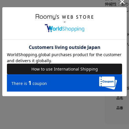
伸縮性：あ
光沢感：な
ブラン
カテゴ
素材
原産国
送料
返品・
品名
品番