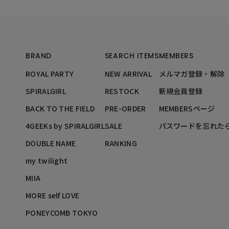
BRAND
SEARCH ITEMS
MEMBERS
ROYAL PARTY
NEW ARRIVAL
メルマガ登録・解除
SPIRALGIRL
RESTOCK
新規会員登録
BACK TO THE FIELD
PRE-ORDER
MEMBERSページ
4GEEKs by SPIRALGIRL
SALE
パスワードを忘れた
DOUBLE NAME
RANKING
my twilight
MIIA
MORE self LOVE
PONEYCOMB TOKYO