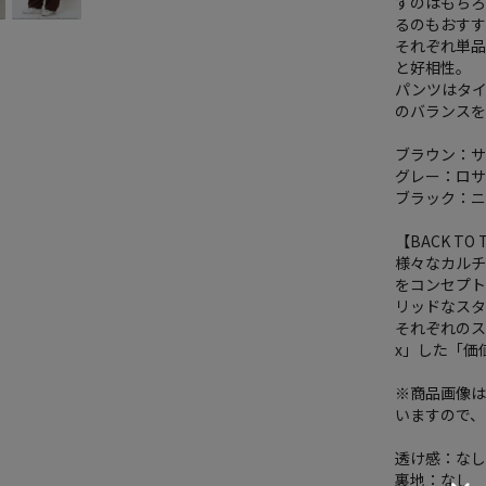
すのはもちろ
るのもおす
それぞれ単
と好相性。
パンツはタ
のバランス
ブラウン：
グレー：ロサ
ブラック：
【BACK TO 
様々なカルチャ
をコンセプト
リッドなスタ
それぞれのス
x」した「価
※商品画像
いますので
透け感：な
裏地：なし