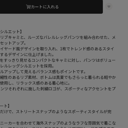
カートに入れる
・シルエット】
なリブキャミと、ルーズなバレルレッグパンツを組み合わせた、メ
るセットアップ。
イヤード風デザインを取り入れ、1枚でトレンド感のあるスタイ
成するデザインに仕上げました。
ンをすっきり見せるコンパクトなキャミに対し、パンツはボリュー
バレルレッグシルエットを採用。
イルアップして見えるバランス感もポイントです。
伸縮性のあるリブ素材、ボトムは真夏でもさらっと着られる軽やか
を使用し、リラックス感のある着心地に。
パンツそれぞれに施した刺繍ロゴが、スポーティなアクセントをプ
ート】
るだけで、ストリートスナップのようなスポーティスタイルが完
スニーカーを合わせて海外スナップのようなラフな雰囲気で着こな