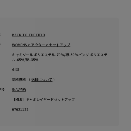
り
し
ド
BACK TO THE FIELD
リ
WOMENS > アウター > セットアップ
キャミソール ポリエステル-70%/綿-30%パンツ ポリエステ
ル-65%/綿-35%
中国
送料無料 （
送料について
）
交換
返品特約
【MLB】キャミレイヤードセットアップ
67621122