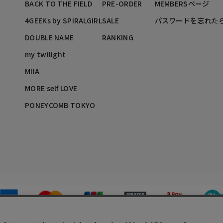
BACK TO THE FIELD
PRE-ORDER
MEMBERSページ
4GEEKs by SPIRALGIRL
SALE
パスワードを忘れた
DOUBLE NAME
RANKING
my twilight
MIIA
MORE self LOVE
PONEYCOMB TOKYO