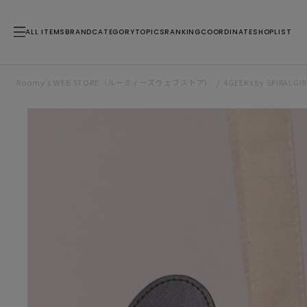
ALL ITEMS
BRAND
CATEGORY
TOPICS
RANKING
COORDINATE
SHOPLIST
Roomy’s WEB STORE（ルーミィーズウェブストア）
4GEEKs by SPIRALGI