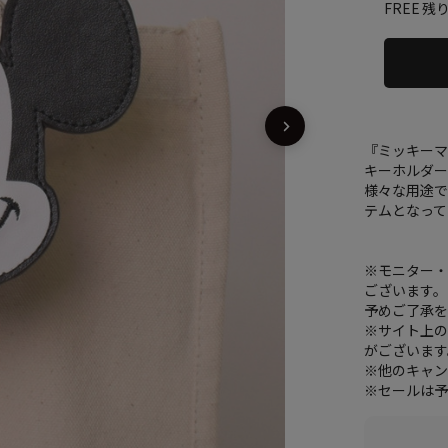
残り
FREE
『ミッキー
キーホルダ
様々な用途
テムとなって
※モニター
ございます。
予めご了承
※サイト上
がございます
※他のキャン
※セールは