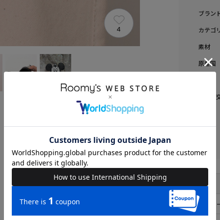
ブラン
4
カテゴ
素材
原産国
送料
返品・
品名
品番
FREE
ポ