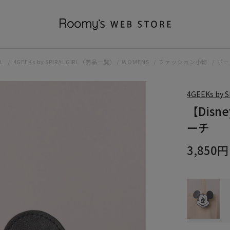
RL
4GEEKs by SPIRALGIRL（商品一覧)
WOMENS
ファッション小物
ポー
4GEEKs by 
【Dis
ーチ
3,850円