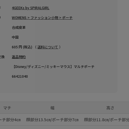
ド
4GEEKs by SPIRALGIRL
リ
WOMENS > ファッション小物 > ポーチ
合成皮革
中国
605 円 (税込) （
送料について
）
交換
返品特約
【Disney/ディズニー/ミッキーマウス】マルチポーチ
66421040
マチ
幅
高さ
ーチ部分4㎝
顔部分13.5㎝/ポーチ部分7㎝
顔部分11.8㎝/ポーチ部