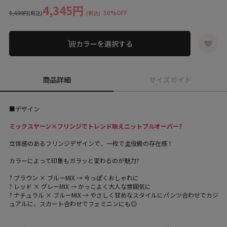
4,345円
50%OFF
8,690円
(税込)
(税込)
カラーを選択する
商品詳細
サイズガイド
■デザイン
ミックスヤーン×フリンジでトレンド映えニットプルオーバー?
立体感のあるフリンジデザインで、一枚で主役級の存在感！
カラーによって印象もガラッと変わるのが魅力?
? ブラウン × ブルーMIX → 今っぽくおしゃれに
? レッド × グレーMIX → かっこよく大人な雰囲気に
? ナチュラル × ブルーMIX → やさしく甘めなスタイルにパンツ合わせでカジ
ュアルに、スカート合わせでフェミニンにも◎