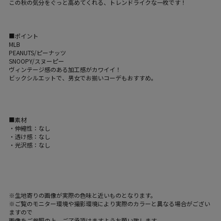
この秋の気分をぐっと高めてくれる、トレンドライクな一枚です！
■ポイント
MLB
PEANUTS/ピーナッツ
SNOOPY/スヌーピー
ヴィンテージ感のある加工感がカワイイ！
ビックシルエットで、男女でお揃いコーデもおすすめ。
■素材
・伸縮性：なし
・透け感：なし
・光沢感：なし
※生地寄りの画像が実際の色味と近いものとなります。
※ご覧のモニター環境や撮影環境により実際のカラーと異なる場合がござい
ますので
画像をご参照の上、ご了承頂けますようお願い致します。