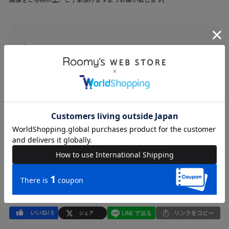
ブランド
DOUBLE NAME
カテゴリ
WOMENS > トップス > ニット/セーター
素材
本体 ポリエステル-53%/アクリル-47%
原産国
中国
送料
605 円 (税込) （
送料について
）
返品・交換
返品特約
品名
ミックスフリンジニット
品番
21532033