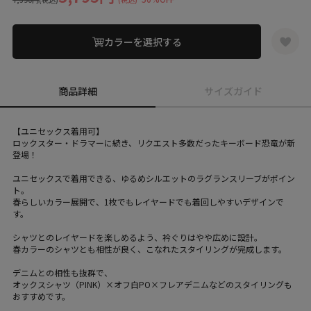
カラーを選択する
商品詳細
サイズガイド
【ユニセックス着用可】
ロックスター・ドラマーに続き、リクエスト多数だったキーボード恐竜が新
登場！
ユニセックスで着用できる、ゆるめシルエットのラグランスリーブがポイン
ト。
春らしいカラー展開で、1枚でもレイヤードでも着回しやすいデザインで
す。
シャツとのレイヤードを楽しめるよう、衿ぐりはやや広めに設計。
春カラーのシャツとも相性が良く、こなれたスタイリングが完成します。
デニムとの相性も抜群で、
オックスシャツ（PINK）×オフ白PO×フレアデニムなどのスタイリングも
おすすめです。