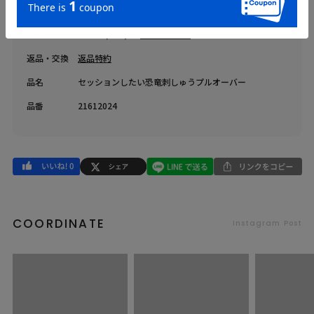
原産国
中国
送料
605 円 (税込) （
送料について
）
返品・交換
返品特約
品名
セッションしたい恐竜刺しゅうプルオーバー
品番
21612024
COORDINATE
Instagram Post