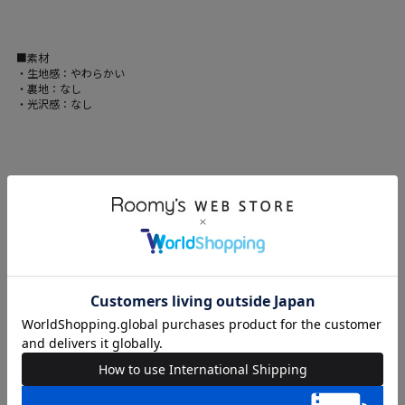
■素材
・生地感：やわらかい
・裏地：なし
・光沢感：なし
※生地寄りの画像が実際の色味と近いものとなります。
※ご覧のモニター環境や撮影環境により実際のカラーと異なる場合がござい
ますので
画像をご参照の上、ご了承頂けますようお願い致します。
ブランド
DOUBLE NAME
カテゴリ
UNISEX > トップス > スウェット
素材
本体 綿-100%リブ 綿-94%/ポリウレタン-6%