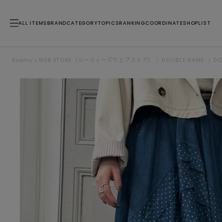
ALL ITEMS
BRAND
CATEGORY
TOPICS
RANKING
COORDINATE
SHOPLIST
Roomy’s WEB STORE（ルーミィーズウェブストア）
DOUBLE NAME
D