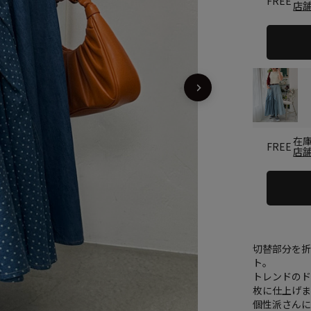
FREE
店
在
FREE
店
切替部分を
ト。
トレンドのド
枚に仕上げ
個性派さんに