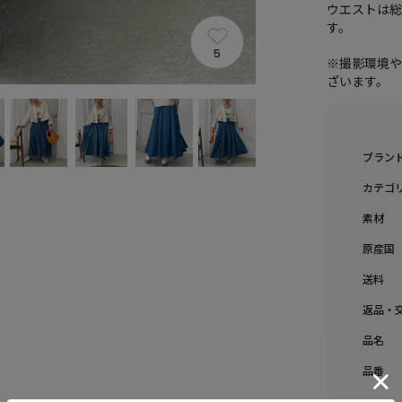
ウエストは
す。
5
※撮影環境
ざいます。
ブラン
カテゴ
素材
原産国
送料
返品・
品名
品番