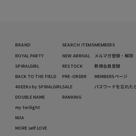
BRAND
SEARCH ITEMS
MEMBERS
ROYAL PARTY
NEW ARRIVAL
メルマガ登録・解除
SPIRALGIRL
RESTOCK
新規会員登録
BACK TO THE FIELD
PRE-ORDER
MEMBERSページ
4GEEKs by SPIRALGIRL
SALE
パスワードを忘れた
DOUBLE NAME
RANKING
my twilight
MIIA
MORE self LOVE