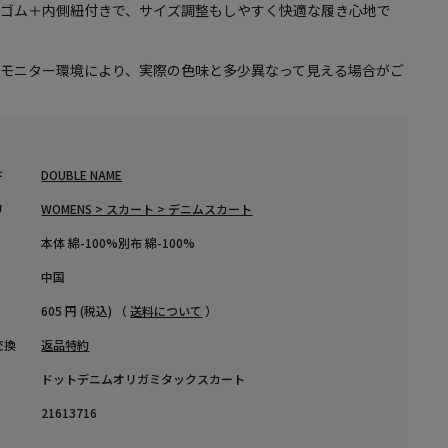
総ゴム＋内側紐付きで、サイズ調整もしやすく快適な履き心地で
やモニター環境により、実際の色味と多少異なって見える場合がご
ド
DOUBLE NAME
リ
WOMENS > スカート > デニムスカート
本体 綿-100%別布 綿-100%
中国
605 円 (税込) （
送料について
）
交換
返品特約
ドットデニムオリガミタックスカート
21613716