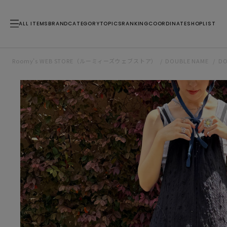
ALL ITEMS
BRAND
CATEGORY
TOPICS
RANKING
COORDINATE
SHOPLIST
Roomy’s WEB STORE（ルーミィーズウェブストア）
DOUBLE NAME
D