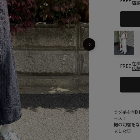
FREE
店
在
FREE
店
ラメ糸をMI
ース！
裾の切替を
ました◎