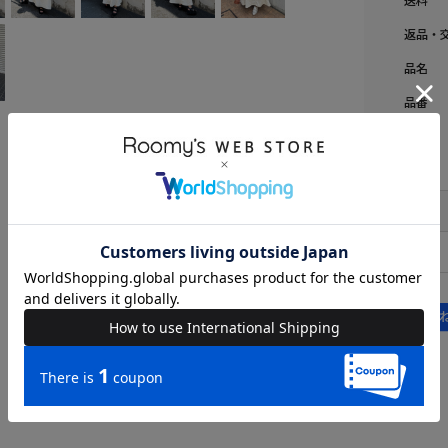
返品・
品名
品番
FREE