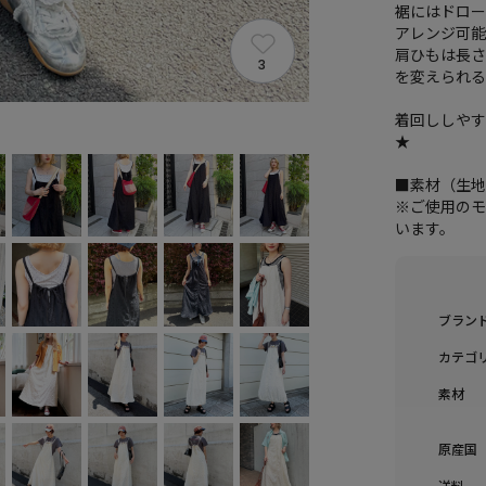
裾にはドロ
アレンジ可
肩ひもは長
3
を変えられ
着回ししやす
★
■素材（生
※ご使用の
います。
ブラン
カテゴ
素材
原産国
送料