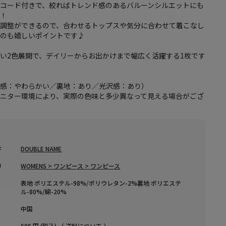
ーコード付きで、絞ればトレンド感のあるバルーンシルエットにも
能！
さ調整ができるので、合わせるトップスや気分に合わせて着こなし
るのも嬉しいポイントです♪
い2色展開で、デイリーからお出かけまで幅広く活躍する1枚です
地感：やわらかい／裏地：あり／光沢感：あり）
モニター環境により、実際の色味と多少異なって見える場合がござ
ド
DOUBLE NAME
リ
WOMENS > ワンピース > ワンピース
表地 ポリエステル-98%/ポリウレタン-2%裏地 ポリエステ
ル-80%/綿-20%
中国
605 円 (税込) （
送料について
）