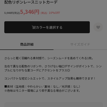
配色リボンレースニットカーデ
5,346円
10%OFF
5,940円
(税込)
(税込)
カラーを選択する
商品詳細
サイズガイド
さらっと軽く羽織れる素材感で、シーズンムードを高めてくれる1枚。
左右で異なる配色のリボンや、さりげない袖口デザインがポイントで、シン
プルになりがちな夏コーデにアクセントをプラス◎
コンパクトな短丈シルエットで、スタイルアップ効果も期待できます！
■素材（生地感：やわらかい／裏地：なし／光沢感：なし）
※色味はモニター環境により若干異なる場合がございます。