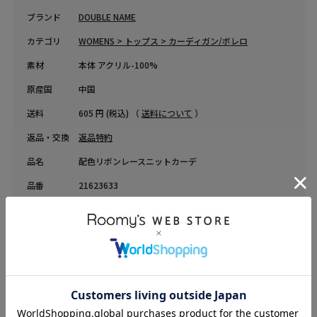
ブランド
DOUBLE NAME
カテゴリ
WOMENS > トップス > カーディガン/ボレロ
素材
本体 アクリル-100%
原産国
中国
送料
605 円 (税込) （
送料について
）
返品・交換
返品特約
品名
配色リボンレースニットカーデ
品番
21623633
COORDINATE
Instagram Post