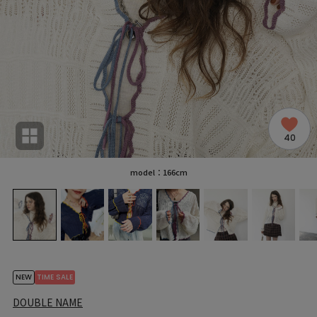
40
model：166cm
NEW
TIME SALE
DOUBLE NAME