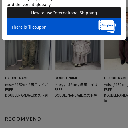
DOUBLE NAME
DOUBLE NAME
DOUBLE NAME
yotsu / 153
missy / 152cm / 着用サイズ
missy / 152cm / 着用サイズ
FREE
FREE
FREE
DOUBLENA
DOUBLENAME梅田エスト店
DOUBLENAME梅田エスト店
店
RECOMMEND