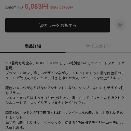
6,083円
30%OFF
8,690円
(税込)
(税込)
カラーを選択する
商品詳細
サイズガイド
SET着用も可能な、DOUBLE NAMEらしい特別感のあるティアードスカートが
登場。
ブランドでは少し珍しいデザインながら、トレンドのドット柄を同色系のチ
ュールで取り入れることで、甘さを抑えた大人フェミニンな仕上がりに。
配色のメロウがさりげないアクセントになり、シンプルな中にもデザイン性
をプラス。
ウエストまわりはすっきりと仕上げつつ、裾にかけてボリュームを持たせた
シルエットで、スタイルアップ見えも叶う1枚です。
同素材のキャミとSETで着用すれば、ワンピース風の着こなしも楽しめるの
もポイント。
単品でも着回しやすく、ベーシックに使える2色展開でデイリーコーデにも
活躍します。