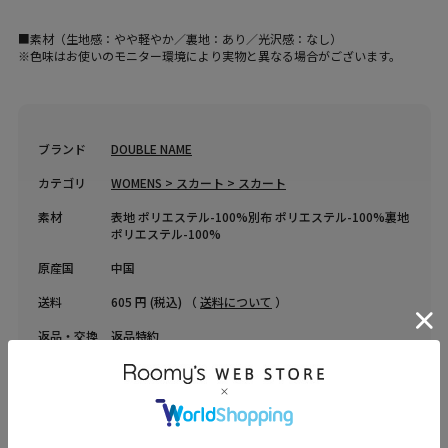
■素材（生地感：やや軽やか／裏地：あり／光沢感：なし）
※色味はお使いのモニター環境により実物と異なる場合がございます。
ブランド
DOUBLE NAME
カテゴリ
WOMENS > スカート > スカート
素材
表地 ポリエステル-100%別布 ポリエステル-100%裏地
ポリエステル-100%
原産国
中国
送料
605 円 (税込) （
送料について
）
返品・交換
返品特約
品名
ドットチュール ティアードスカート
品番
21624016