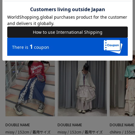
COORDINATE
Instagram Post
DOUBLE NAME
DOUBLE NAME
DOUBLE NAME
missy / 152cm / 着用サイズ
missy / 152cm / 着用サイズ
chihiro / 15